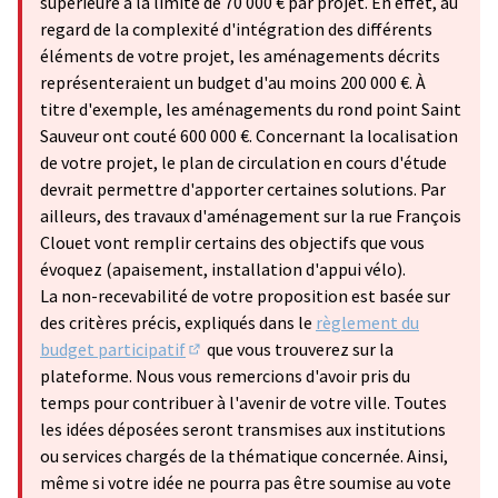
supérieure à la limite de 70 000 € par projet. En effet, au
regard de la complexité d'intégration des différents
éléments de votre projet, les aménagements décrits
représenteraient un budget d'au moins 200 000 €. À
titre d'exemple, les aménagements du rond point Saint
Sauveur ont couté 600 000 €. Concernant la localisation
de votre projet, le plan de circulation en cours d'étude
devrait permettre d'apporter certaines solutions. Par
ailleurs, des travaux d'aménagement sur la rue François
Clouet vont remplir certains des objectifs que vous
évoquez (apaisement, installation d'appui vélo).
La non-recevabilité de votre proposition est basée sur
des critères précis, expliqués dans le
règlement du
budget participatif
que vous trouverez sur la
(S'ouvre dans un nouvel onglet)
plateforme. Nous vous remercions d'avoir pris du
temps pour contribuer à l'avenir de votre ville. Toutes
les idées déposées seront transmises aux institutions
ou services chargés de la thématique concernée. Ainsi,
même si votre idée ne pourra pas être soumise au vote