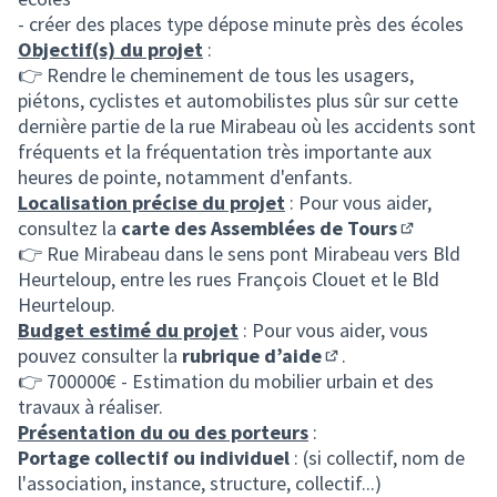
- créer des places type dépose minute près des écoles
Objectif(s) du projet
:
👉 Rendre le cheminement de tous les usagers,
piétons, cyclistes et automobilistes plus sûr sur cette
dernière partie de la rue Mirabeau où les accidents sont
fréquents et la fréquentation très importante aux
heures de pointe, notamment d'enfants.
Localisation précise du projet
: Pour vous aider,
consultez la
carte des Assemblées de Tours
(S'ouvre da
👉 Rue Mirabeau dans le sens pont Mirabeau vers Bld
Heurteloup, entre les rues François Clouet et le Bld
Heurteloup.
Budget estimé du projet
: Pour vous aider, vous
pouvez consulter la
rubrique d’aide
.
(S'ouvre dans un nou
👉 700000€ - Estimation du mobilier urbain et des
travaux à réaliser.
Présentation du ou des porteurs
:
Portage collectif ou individuel
: (si collectif, nom de
l'association, instance, structure, collectif...)