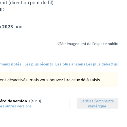
oit (direction pont de fil)
s
:
u 2023
non
Aménagement de l'espace public
Filtrer les résultats de la catégorie : A
 mieux notés
Les plus récents
Les plus anciens
Les plus débattus
 désactivés, mais vous pouvez lire ceux déjà saisis.
ro de version 3
(sur 3)
Vérifiez l'empreinte
r les autres versions
numérique