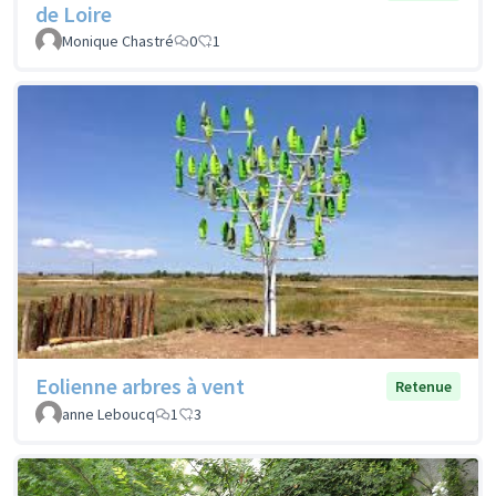
de Loire
Monique Chastré
0
1
Eolienne arbres à vent
Retenue
anne Leboucq
1
3