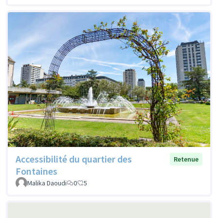
Accessibilité du quartier des
Retenue
Fontaines
Malika Daoudi
0
5