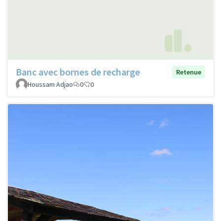
Banc avec bornes de recharge
Retenue
Houssam Adjao
0
0