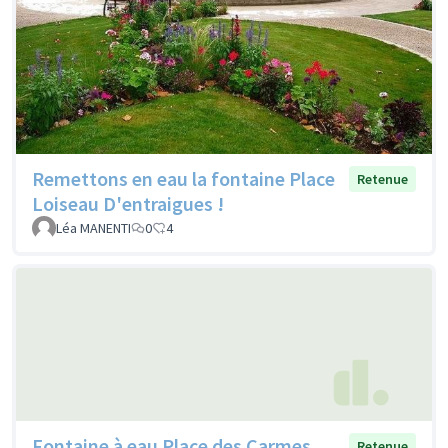
Remettons en eau la fontaine Place
Retenue
Loiseau D'entraigues !
Léa MANENTI
0
4
Fontaine à eau Place des Carmes
Retenue