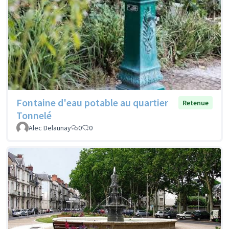
Fontaine d'eau potable au quartier
Retenue
Tonnelé
Alec Delaunay
0
0