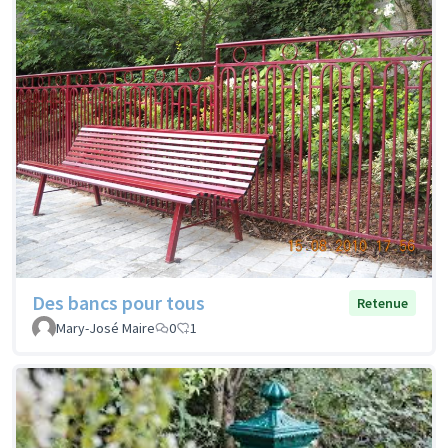
Des bancs pour tous
Retenue
Mary-José Maire
0
1