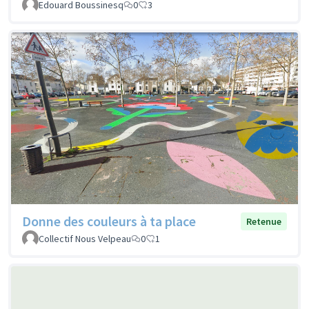
Edouard Boussinesq
0
3
Donne des couleurs à ta place
Retenue
Collectif Nous Velpeau
0
1