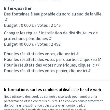
Inter-quartier
Des fontaines à eau potable du nord au sud de la ville !
(S'ouvre dans un nouvel onglet)
Budget 70 000 € / Votes : 2 546
Changer les règles ! Installation de distributeurs de
protections périodiques
(S'ouvre dans un nouvel onglet)
Budget 40 000 € / Votes : 2 492
Pour les résultats des votes, cliquez ici
(S'ouvre dans un n
Pour les résultats des votes par quartier, cliquez ici
(S'ouv
Pour le résultats des votes numériques, cliquez ici
(S'ouvr
Pour les résultats des votes papier, cliquez ici
(S'ouvre dan
Informations sur les cookies utilisés sur le site web
Nous utilisons des cookies sur notre site Web pour améliorer la
performance et les contenus du site. Les cookies nous permettent
de fournir une expérience utilisateur et un contenu plus
Conditions d'utilisation
personnalisés à partir de nos canaux de médias sociaux.
Paramètres des cookies