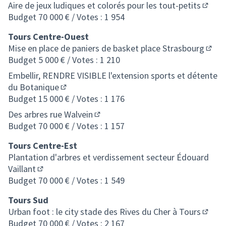
Aire de jeux ludiques et colorés pour les tout-petits
(S'ouv
Budget 70 000 € / Votes : 1 954
Tours Centre-Ouest
Mise en place de paniers de basket place Strasbourg
(S'ou
Budget 5 000 € / Votes : 1 210
Embellir, RENDRE VISIBLE l'extension sports et détente
du Botanique
(S'ouvre dans un nouvel onglet)
Budget 15 000 € / Votes : 1 176
Des arbres rue Walvein
(S'ouvre dans un nouvel onglet)
Budget 70 000 € / Votes : 1 157
Tours Centre-Est
Plantation d'arbres et verdissement secteur Édouard
Vaillant
(S'ouvre dans un nouvel onglet)
Budget 70 000 € / Votes : 1 549
Tours Sud
Urban foot : le city stade des Rives du Cher à Tours
(S'ouv
Budget 70 000 € / Votes : 2 167