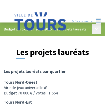
Menu
Se connecter
Menu p
Budget participatif 2024-2025
/
Les projets lauréats
Les projets lauréats
Les projets lauréats par quartier
Tours Nord-Ouest
Aire de jeux universelle
(S'ouvre dans un nouvel onglet)
Budget 70 000 € / Votes : 1 554
Tours Nord-Est