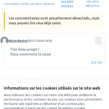
Les plus
Les plus
Les mieux notés
Les plus récents
anciens
débattus
Les commentaires sont actuellement désactivés, mais
vous pouvez lire ceux déjà saisis.
Alicia Roiroi
30/12/2024 19:58
…
Commentaire 1440
Très beau projet !
Nous soutenons la cause
0
0
Référence : tours-PROP-2024-10-1381
Numéro de version 3
(sur 3)
voir les autres versions
Informations sur les cookies utilisés sur le site web
Vérifiez l'empreinte numérique
Nous utilisons des cookies sur notre site Web pour améliorer la
performance et les contenus du site. Les cookies nous permettent
de fournir une expérience utilisateur et un contenu plus
Conditions d'utilisation
personnalisés à partir de nos canaux de médias sociaux.
Paramètres des cookies