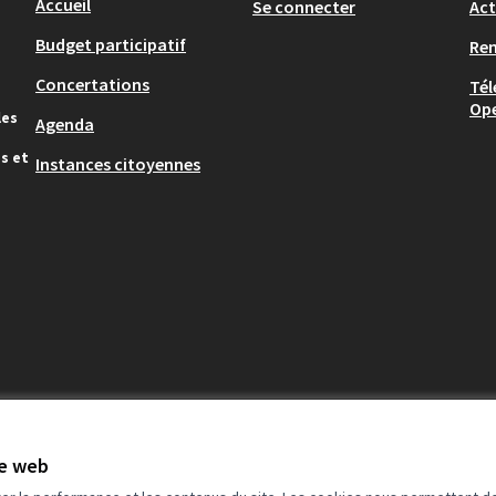
Accueil
Se connecter
Act
Budget participatif
Re
Concertations
Tél
Op
les
Agenda
s et
Instances citoyennes
te web