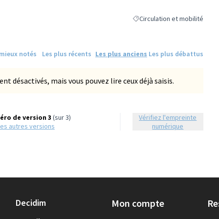
Circulation et mobilité
Filtrer les résultats de la caté
 mieux notés
Les plus récents
Les plus anciens
Les plus débattus
 désactivés, mais vous pouvez lire ceux déjà saisis.
ro de version 3
(sur 3)
Vérifiez l'empreinte
r les autres versions
numérique
Decidim
Mon compte
Re