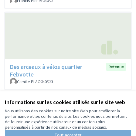
Francis Pichet
0
1
Des arceaux à vélos quartier
Retenue
Febvotte
Camille PLAG
0
3
Informations sur les cookies utilisés sur le site web
Voir toutes les propositions retirées
Nous utilisons des cookies sur notre site Web pour améliorer la
performance et les contenus du site. Les cookies nous permettent
de fournir une expérience utilisateur et un contenu plus
Conditions d'utilisation
personnalisés à partir de nos canaux de médias sociaux.
Paramètres des cookies
Tout accepter