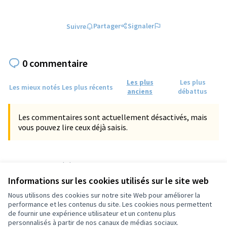
Partager
Signaler
Suivre
0 commentaire
Les plus
Les plus
Les mieux notés
Les plus récents
anciens
débattus
Les commentaires sont actuellement désactivés, mais
vous pouvez lire ceux déjà saisis.
Référence : tours-PROP-2024-11-1560
Numéro de version 2
(sur 2)
voir les autres versions
Informations sur les cookies utilisés sur le site web
Vérifiez l'empreinte numérique
Nous utilisons des cookies sur notre site Web pour améliorer la
performance et les contenus du site. Les cookies nous permettent
de fournir une expérience utilisateur et un contenu plus
Conditions d'utilisation
personnalisés à partir de nos canaux de médias sociaux.
Paramètres des cookies