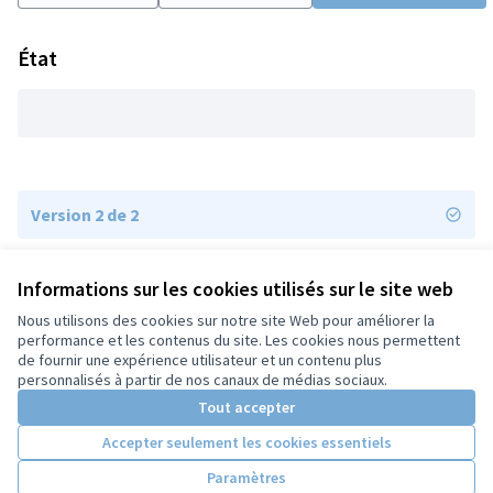
État
Version 2 de 2
Version 1 de 2
Informations sur les cookies utilisés sur le site web
Nous utilisons des cookies sur notre site Web pour améliorer la
performance et les contenus du site. Les cookies nous permettent
de fournir une expérience utilisateur et un contenu plus
Conditions d'utilisation
personnalisés à partir de nos canaux de médias sociaux.
Paramètres des cookies
Tout accepter
Accepter seulement les cookies essentiels
Licence Cre
(Lien extern
Paramètres
(Lien externe)
Site réalisé grâce au
logiciel libre Decidim
.