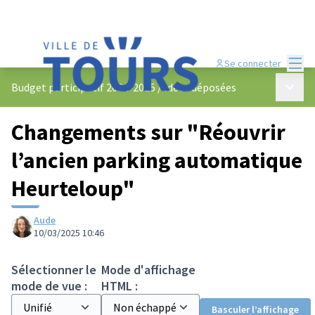
Menu
Se connecter
Menu p
Budget participatif 2024-2025
/
Idées déposées
Changements sur "Réouvrir
l’ancien parking automatique
Heurteloup"
Aude
10/03/2025 10:46
Sélectionner le
Mode d'affichage
mode de vue :
HTML :
Basculer l’affichage