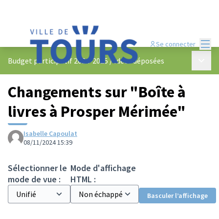
Menu
Se connecter
Menu p
Budget participatif 2024-2025
/
Idées déposées
Changements sur "Boîte à
livres à Prosper Mérimée"
Isabelle Capoulat
08/11/2024 15:39
Sélectionner le
Mode d'affichage
mode de vue :
HTML :
Basculer l’affichage