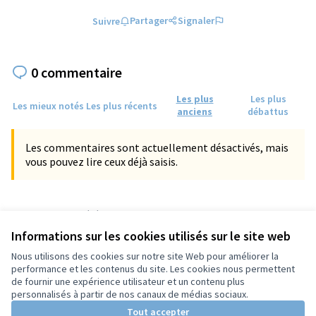
Partager
Signaler
Suivre
0 commentaire
Les plus
Les plus
Les mieux notés
Les plus récents
anciens
débattus
Les commentaires sont actuellement désactivés, mais
vous pouvez lire ceux déjà saisis.
Référence : tours-PROP-2024-11-1563
Numéro de version 2
(sur 2)
voir les autres versions
Informations sur les cookies utilisés sur le site web
Vérifiez l'empreinte numérique
Nous utilisons des cookies sur notre site Web pour améliorer la
performance et les contenus du site. Les cookies nous permettent
de fournir une expérience utilisateur et un contenu plus
Conditions d'utilisation
personnalisés à partir de nos canaux de médias sociaux.
Paramètres des cookies
Tout accepter