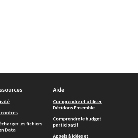
ssources
Aide
ivité
Comprendre et utiliser
Décidons Ensemble
ncontres
Comprendre le budget
écharger les fichiers
participatif
en Data
Appels à idées et