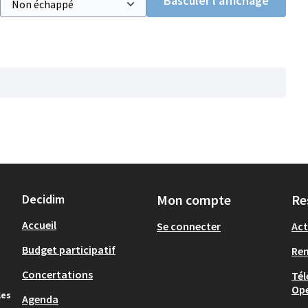
Basculer l’affichage
Decidim
Mon compte
Re
Accueil
Se connecter
Act
Budget participatif
Re
Concertations
Tél
Op
les
Agenda