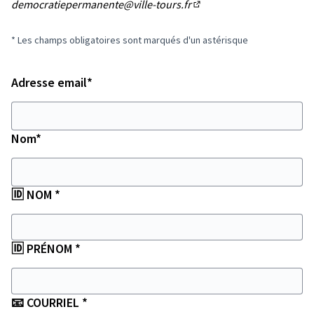
democratiepermanente@ville-tours.fr
(S'ouvre dans un nouvel o
* Les champs obligatoires sont marqués d'un astérisque
Champ obligatoire
Adresse email
*
Champ obligatoire
Nom
*
Champ obligatoire
🆔 NOM
*
Champ obligatoire
🆔 PRÉNOM
*
Champ obligatoire
📧 COURRIEL
*