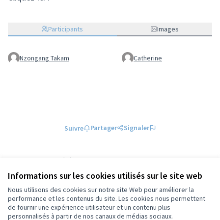
(S'ouvre dans un nouvel onglet)
Participants
Images
Nzongang Takam
Catherine
Partager
Signaler
Suivre
Référence : tours-MEET-2025-11-725
Numéro de version 6
(sur 6)
voir les autres versions
Informations sur les cookies utilisés sur le site web
Ajouter au calendrier
Nous utilisons des cookies sur notre site Web pour améliorer la
performance et les contenus du site. Les cookies nous permettent
de fournir une expérience utilisateur et un contenu plus
Conditions d'utilisation
personnalisés à partir de nos canaux de médias sociaux.
Paramètres des cookies