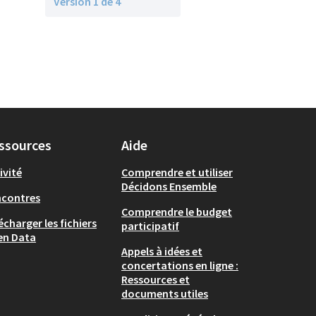
Version 1 de 4
ssources
Aide
ivité
Comprendre et utiliser
Décidons Ensemble
ncontres
Comprendre le budget
écharger les fichiers
participatif
en Data
Appels à idées et
concertations en ligne :
Ressources et
documents utiles