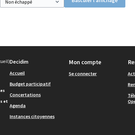
Basculer l’affichage
Decidim
Mon compte
Re
Accueil
Se connecter
Act
Budget participatif
Re
les
Concertations
Tél
Op
s et
Agenda
Instances citoyennes