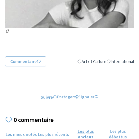
(Lien externe)
Commentaire
Art et Culture
International
Filtrer les résultats de la catégori
Filtrer les résulta
Partager
Signaler
Suivre
0 commentaire
Les plus
Les plus
Les mieux notés
Les plus récents
anciens
débattus