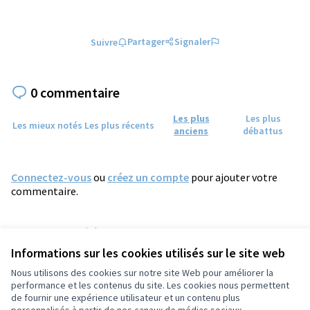
Partager
Signaler
Suivre
0 commentaire
Les plus
Les plus
Les mieux notés
Les plus récents
anciens
débattus
Connectez-vous
ou
créez un compte
pour ajouter votre
commentaire.
Référence : tours-PROP-2025-01-2077
Numéro de version 3
(sur 3)
voir les autres versions
Informations sur les cookies utilisés sur le site web
Vérifiez l'empreinte numérique
Nous utilisons des cookies sur notre site Web pour améliorer la
performance et les contenus du site. Les cookies nous permettent
de fournir une expérience utilisateur et un contenu plus
Conditions d'utilisation