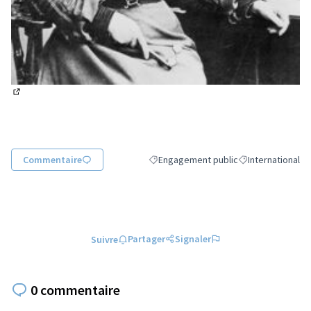
(Lien externe)
Commentaire
Engagement public
International
Filtrer les résultats de la catégorie : 
Filtrer les résulta
Partager
Signaler
Suivre
0 commentaire