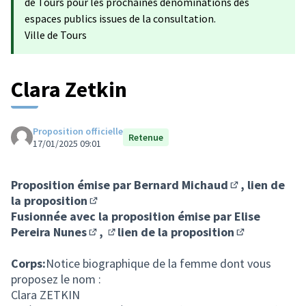
de Tours pour les prochaines dénominations des
espaces publics issues de la consultation.
Ville de Tours
Clara Zetkin
Proposition officielle
Retenue
17/01/2025 09:01
Proposition émise par
Bernard Michaud
,
lien de
(S'ouvre dans u
la proposition
(S'ouvre dans un nouvel onglet)
Fusionnée avec la proposition émise par
Elise
Pereira Nunes
,
lien de la proposition
(S'ouvre dans un nouvel onglet)
(S'ouvre dans un nouvel onglet)
(S'ouvre dans
Corps:
Notice biographique de la femme dont vous
proposez le nom :
Clara ZETKIN