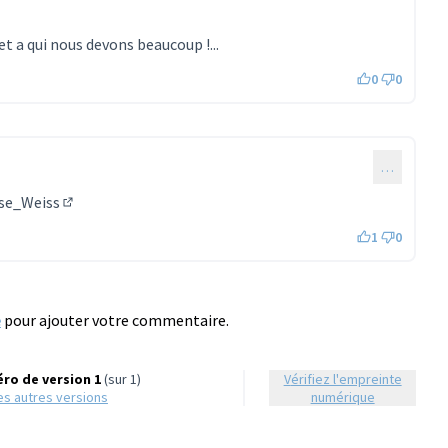
t a qui nous devons beaucoup !...
0
0
…
ise_Weiss
(Lien externe)
1
0
e
pour ajouter votre commentaire.
ro de version 1
(sur 1)
Vérifiez l'empreinte
 les autres versions
numérique