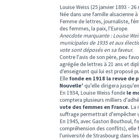
Louise Weiss (25 janvier 1893 - 26
Née dans une famille alsacienne à 
Femme de lettres, journaliste, fé
des femmes, la paix, l'Europe.
Anecdote marquante : Louise Weis
municipales de 1935 et aux électio
vote sont déposés en sa faveur.
Contre l'avis de son père, peu favo
agrégée de lettres à 21 ans et dipl
d'enseignant qui lui est proposé pu
Elle
fonde en 1918 la revue de po
Nouvelle’
qu’elle dirigera jusqu’e
En 1934, Louise Weiss fonde
le m
comptera plusieurs milliers d’ad
vote des femmes en France.
La m
suffrage permettrait d’empêcher u
En 1945, avec Gaston Bouthoul, fo
compréhension des conflits), elle f
l'université de Strasbourg dans le