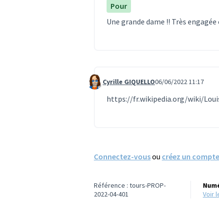
Pour
Une grande dame !! Très engagée e
Cyrille GIQUELLO
06/06/2022 11:17
Commentaire 792
https://fr.wikipedia.org/wiki/Lou
Connectez-vous
ou
créez un compt
Référence : tours-PROP-
Numé
2022-04-401
voir