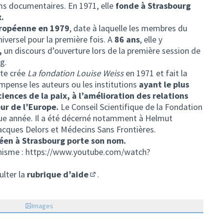
s documentaires. En 1971, elle
fonde à Strasbourg
x.
ropéenne en 1979
, date à laquelle les membres du
iversel pour la première fois. A
86 ans
, elle y
,
un discours d’ouverture lors de la première session de
g.
ste crée
La fondation Louise Weiss
en 1971 et fait la
mpense les auteurs ou les institutions
ayant le plus
iences de la paix, à l’amélioration des relations
eur de l’Europe.
Le Conseil Scientifique de la Fondation
que année. Il a été décerné notamment à Helmut
acques Delors et Médecins Sans Frontières.
en à Strasbourg porte son nom.
nisme :
https://www.youtube.com/watch?
ulter la
rubrique d’aide
.
(S'ouvre dans un nouvel onglet)
Images