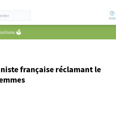
Aide
eur
sitions 🗳️
niste française réclamant le
 femmes