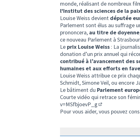
monde, réalisant de nombreux film
l'Institut des sciences de la pai
Louise Weiss devient
députée eu
Parlement sont élus au suffrage un
prononcera,
au titre de doyenne
ce nouveau Parlement à Strasbour
Le
prix Louise Weiss
: La journali
donation d’un prix annuel qui réco
contribué à l’avancement des sc
humaines et aux efforts en fav
Louise Weiss attribue ce prix cha
Schmidt, Simone Veil, ou encore J
Le bâtiment du
Parlement europé
Courte vidéo qui retrace son fémi
v=MSfbjoevP_g
(Lien externe)
Pour vous aider, vous pouvez cons