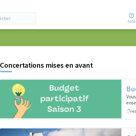
Aide
Concertations mises en avant
Bud
Vous
ens
re