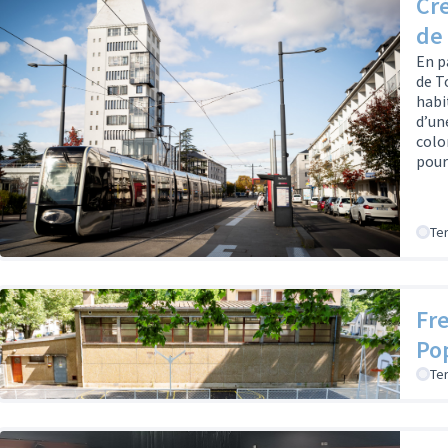
Cré
de
En p
de T
habi
d’un
colo
pour
Te
Fr
Po
Te