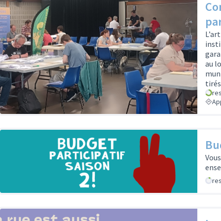
Co
par
L’ar
inst
gara
au l
muni
tiré
re
Ap
Bud
Vous
ens
re