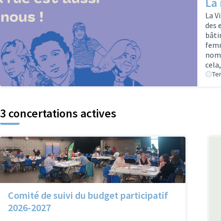
La 
La V
des 
bâti
femm
noms
cela
Te
3 concertations actives
Comité de suivi du budget participatif
2026-2027