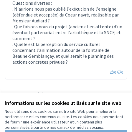
Questions diverses :
. N'aurions nous pas oublié l'exécution de l'enseigne
(défendue et acceptée) du Coeur navré, réalisable par
Monsieur Audiard ?
. Que faisons nous du projet (ancien et en attente) d'un
éventuel partenariat entre l'artothèque et la SNCF, et
comment ?
. Quelle est la perception du service culturel
concernant l'animation autour de la fontaine de
Beaune-Semblançay, et quel serait le planning des
actions concretes prévues ?
0
0
Référence : tours-MEET-2026-04-779
Numéro de version 4
(sur 4)
voir les autres versions
Informations sur les cookies utilisés sur le site web
Ajouter au calendrier
Nous utilisons des cookies sur notre site Web pour améliorer la
performance et les contenus du site. Les cookies nous permettent
de fournir une expérience utilisateur et un contenu plus
Conditions d'utilisation
personnalisés à partir de nos canaux de médias sociaux.
Paramètres des cookies