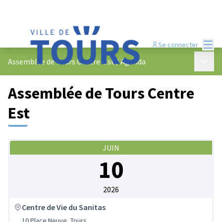
Menu
Se connecter
Menu p
Assemblée de Tours Centre-Est
/
Agenda
Assemblée de Tours Centre
Est
JUIN
10
2026
Centre de Vie du Sanitas
10 Place Neuve, Tours