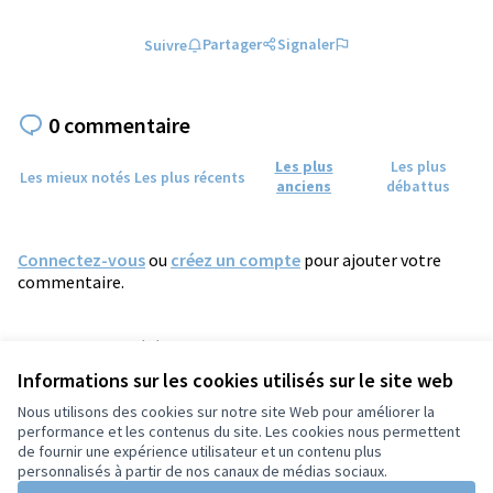
Partager
Signaler
Suivre
0 commentaire
Les plus
Les plus
Les mieux notés
Les plus récents
anciens
débattus
Connectez-vous
ou
créez un compte
pour ajouter votre
commentaire.
Référence : tours-MEET-2026-06-817
Numéro de version 2
(sur 2)
voir les autres versions
Informations sur les cookies utilisés sur le site web
Ajouter au calendrier
Nous utilisons des cookies sur notre site Web pour améliorer la
performance et les contenus du site. Les cookies nous permettent
de fournir une expérience utilisateur et un contenu plus
Conditions d'utilisation
personnalisés à partir de nos canaux de médias sociaux.
Paramètres des cookies