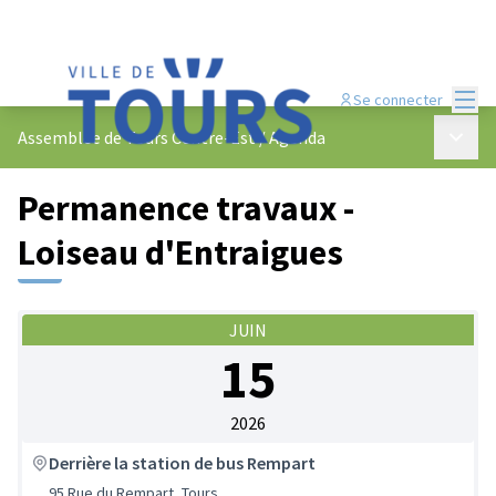
Menu
Se connecter
Menu p
Assemblée de Tours Centre-Est
/
Agenda
Permanence travaux -
Loiseau d'Entraigues
JUIN
15
2026
Derrière la station de bus Rempart
95 Rue du Rempart, Tours