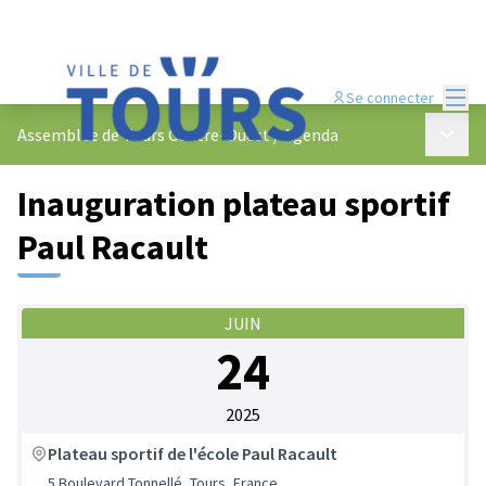
Menu
Se connecter
Menu p
Assemblée de Tours Centre-Ouest
/
Agenda
Inauguration plateau sportif
Paul Racault
JUIN
24
2025
Plateau sportif de l'école Paul Racault
5 Boulevard Tonnellé, Tours, France