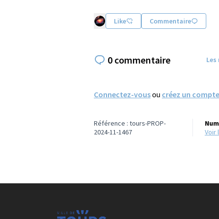
Like
Commentaire
0 commentaire
Les
Connectez-vous
ou
créez un compt
Référence : tours-PROP-
Numé
2024-11-1467
voi