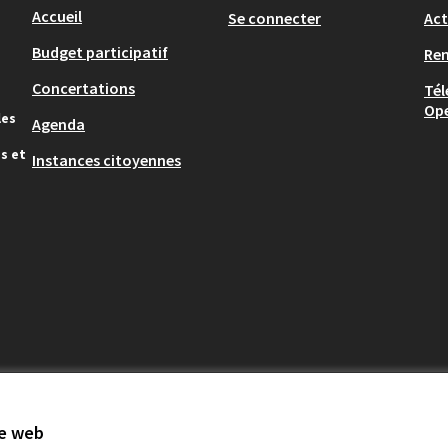
Accueil
Se connecter
Act
Budget participatif
Re
Concertations
Tél
Op
les
Agenda
s et
Instances citoyennes
te web