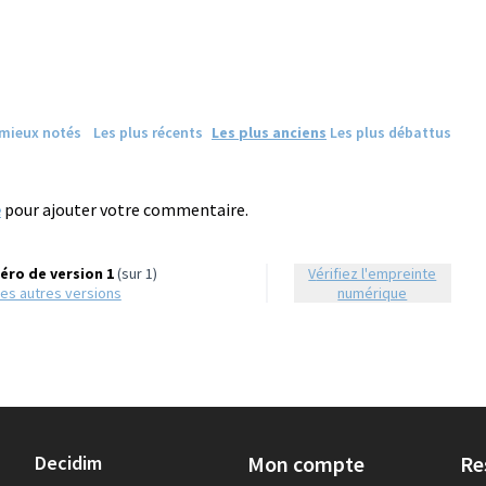
 mieux notés
Les plus récents
Les plus anciens
Les plus débattus
e
pour ajouter votre commentaire.
ro de version 1
(sur 1)
Vérifiez l'empreinte
r les autres versions
numérique
Decidim
Mon compte
Re