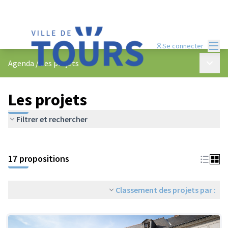
Menu
Se connecter
Menu p
Agenda
/
Les projets
Les projets
Filtrer et rechercher
Passer la carte
Leaflet
|
©
OpenStreetMap
contributors
L'élément suivant est une carte qui présente les éléments de cet
+
17 propositions
−
Classement des projets par :