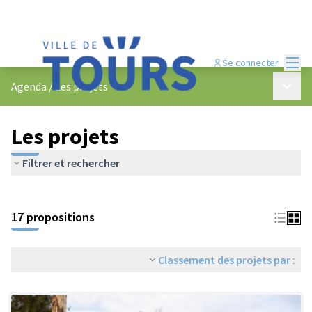
Menu
Se connecter
Menu p
Agenda
/
Les projets
Les projets
Filtrer et rechercher
Passer la carte
Leaflet
|
©
OpenStreetMap
contributors
L'élément suivant est une carte qui présente les éléments de cet
+
17 propositions
−
Classement des projets par :