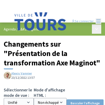
Menu
Se connecter
Menu p
Agenda
/
L&#39;agenda
Changements sur
"Présentation de la
transformation Axe Maginot"
Alexis Vannier
23/12/2022 13:57
Sélectionner le
Mode d'affichage
mode de vue :
HTML :
Basculer l’affichage