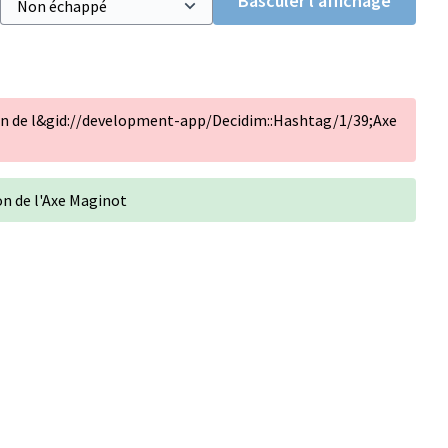
Basculer l’affichage
on de l&gid://development-app/Decidim::Hashtag/1/39;Axe
n de l'Axe Maginot