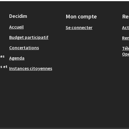
Decidim
Mon compte
Re
Accueil
Se connecter
Act
Budget participatif
Re
Concertations
Tél
Op
les
Agenda
s et
Instances citoyennes