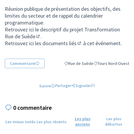
(Lien externe)
Réunion publique de présentation des objectifs, des
limites du secteur et de rappel du calendrier
programmatique.
Retrouvez ici le descriptif du
projet Transformation
Rue de Suède
.
(S'ouvre dans un nouvel onglet)
Retrouvez ici
les documents liés
à cet événement.
(S'ouvre dans un nouvel o
Commentaire
Rue de Suède
Tours Nord-Ouest
Filtrer les résultats de la catégorie : 
Filtrer les résultats p
Partager
Signaler
Suivre
0 commentaire
Les plus
Les plus
Les mieux notés
Les plus récents
anciens
débattus