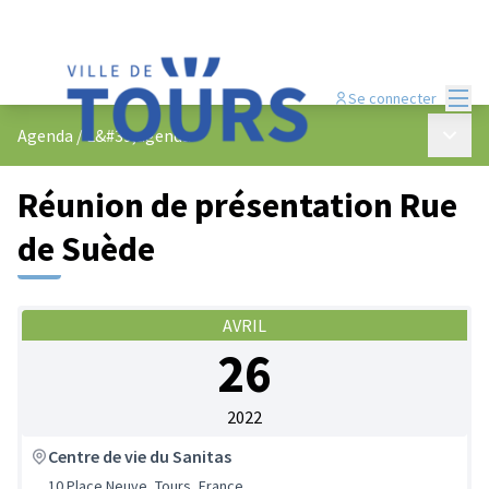
Menu
Se connecter
Menu p
Agenda
/
L&#39;agenda
Réunion de présentation Rue
de Suède
AVRIL
26
2022
Centre de vie du Sanitas
10 Place Neuve, Tours, France