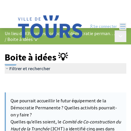
Menu
Se connecter
Un lieu d&#39;expression pour la démocratie permanente
Menu p
/
Boite à idées 💡
Boite à idées 💡
Filtrer et rechercher
Que pourrait accueillir le futur équipement de la
Démocratie Permanente ? Quelles activités pourrait-
on y faire ?
Quelles qu’elles soient, le
Comité de Co-construction du
Haut de la Tranchée
(3CHT) a identifié cinq axes dans