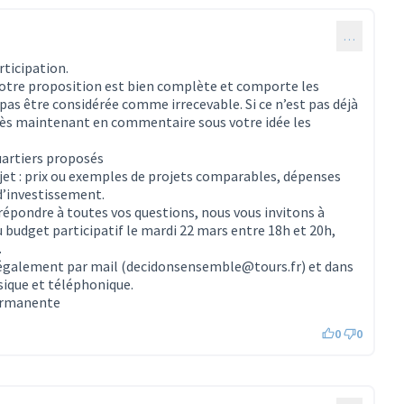
…
ticipation.
 votre proposition est bien complète et comporte les
as être considérée comme irrecevable. Si ce n’est pas déjà
 dès maintenant en commentaire sous votre idée les
uartiers proposés
ojet : prix ou exemples de projets comparables, dépenses
d’investissement.
 répondre à toutes vos questions, nous vous invitons à
 budget participatif le mardi 22 mars entre 18h et 20h,
.
 également par mail (decidonsensemble@tours.fr) et dans
sique et téléphonique.
permanente
0
0