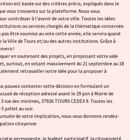
ition est basée sur des critères précis, expliqués dans le
que vous trouverez sur la plateforme. Nous vous
ur contribuer à l'avenir de votre ville. Toutes les idées
stitutions ou services chargés de la thématique concernée.
a pas être soumise au vote cette année, elle servira quand
la Ville de Tours et/ou des autres institutions. Grâce à
novera !
iquer en soutenant des projets, en proposant votre aide
 et, surtout, en votant massivement du 21 septembre au 18
alement retravailler votre idée pour la proposer à
us pouvez contester cette décision en formulant un
accusé de réception adressé avant le 29 juin à Mairie de
à 3 rue des minimes, 37926 TOURS CEDEX 9. Toutes les
 juillet au soir.
ursuite de votre implication, nous vous donnons rendez-
ipation citoyenne.
cratie permanente, le budget participatif, la citoyenneté