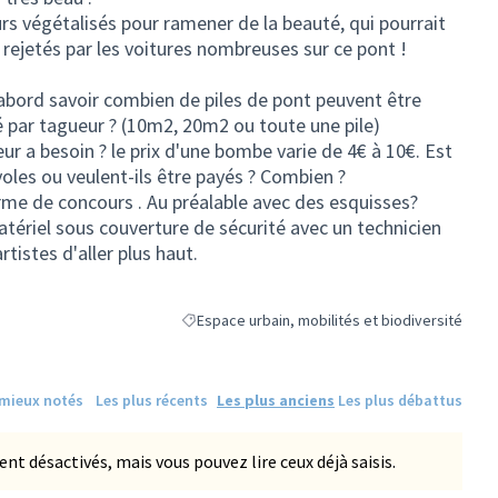
rs végétalisés pour ramener de la beauté, qui pourrait
 rejetés par les voitures nombreuses sur ce pont !
 d'abord savoir combien de piles de pont peuvent être
é par tagueur ? (10m2, 20m2 ou toute une pile)
 a besoin ? le prix d'une bombe varie de 4€ à 10€. Est
oles ou veulent-ils être payés ? Combien ?
orme de concours . Au préalable avec des esquisses?
atériel sous couverture de sécurité avec un technicien
tistes d'aller plus haut.
Espace urbain, mobilités et biodiversité
Filtrer les résultats de la catégorie : Espace urb
 mieux notés
Les plus récents
Les plus anciens
Les plus débattus
 désactivés, mais vous pouvez lire ceux déjà saisis.