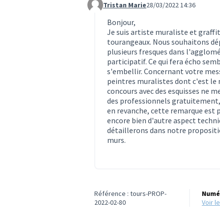
Tristan Marie
28/03/2022 14:36
Commentaire 484
Bonjour,
Je suis artiste muraliste et graffi
tourangeaux. Nous souhaitons dép
plusieurs fresques dans l'agglom
participatif. Ce qui fera écho semb
s'embellir. Concernant votre mess
peintres muralistes dont c'est le 
concours avec des esquisses ne me
des professionnels gratuitement, 
en revanche, cette remarque est p
encore bien d'autre aspect techn
détaillerons dans notre propositi
murs.
Référence : tours-PROP-
Numér
2022-02-80
voir 