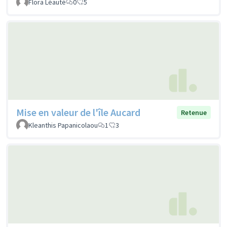
Flora Léauté
0
5
Mise en valeur de l'île Aucard
Retenue
Kleanthis Papanicolaou
1
3