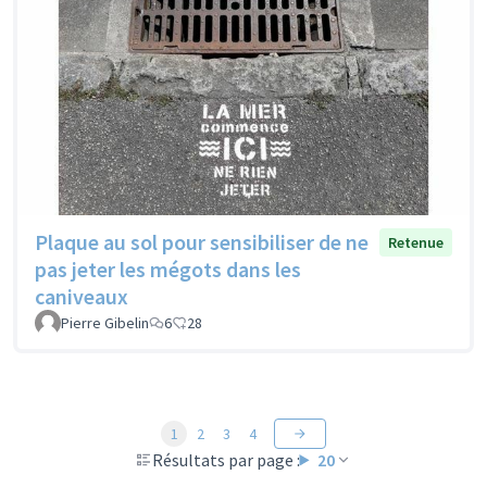
Plaque au sol pour sensibiliser de ne
Retenue
pas jeter les mégots dans les
caniveaux
Pierre Gibelin
6
28
1
2
3
4
Résultats par page :
20