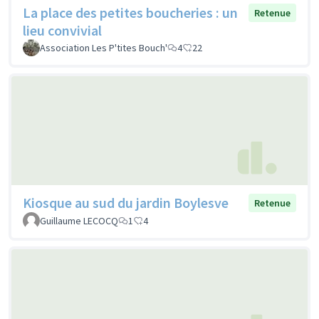
La place des petites boucheries : un
Retenue
lieu convivial
Association Les P'tites Bouch'
4
22
Kiosque au sud du jardin Boylesve
Retenue
Guillaume LECOCQ
1
4