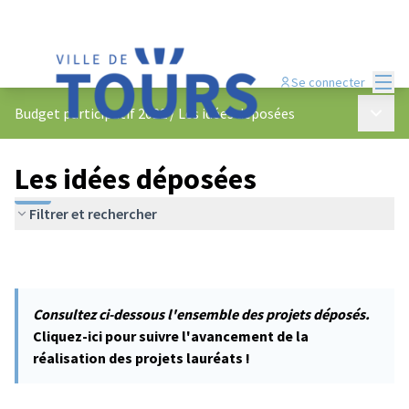
Menu
Se connecter
Menu p
Budget participatif 2022
/
Les idées déposées
Les idées déposées
Filtrer et rechercher
Consultez ci-dessous l'ensemble des projets déposés.
Cliquez-ici pour suivre l'avancement de la
réalisation des projets lauréats !