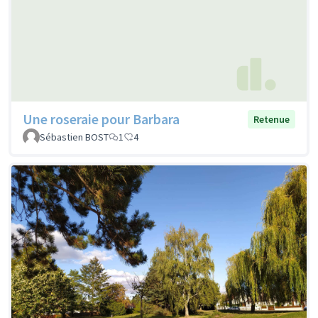
Une roseraie pour Barbara
Retenue
Sébastien BOST
1
4