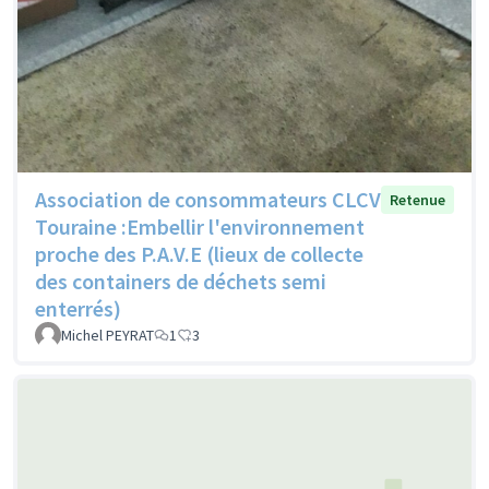
Association de consommateurs CLCV
Retenue
Touraine :Embellir l'environnement
proche des P.A.V.E (lieux de collecte
des containers de déchets semi
enterrés)
Michel PEYRAT
1
3