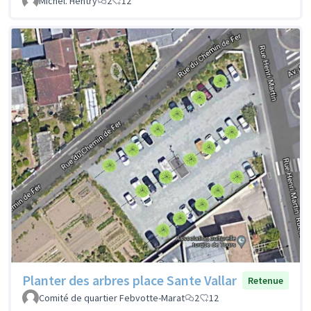
Michel. Hentry
2
12
Planter des arbres place Sante Vallar
Retenue
Comité de quartier Febvotte-Marat
2
12