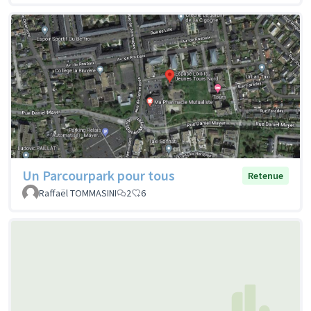
Un Parcourpark pour tous
Retenue
Raffaël TOMMASINI
2
6