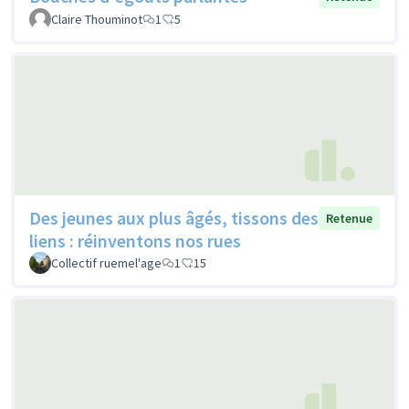
Claire Thouminot
1
5
Des jeunes aux plus âgés, tissons des
Retenue
liens : réinventons nos rues
Collectif ruemel'age
1
15