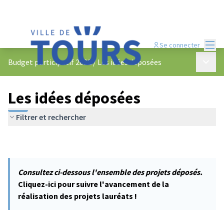
Menu
Se connecter
Menu p
Budget participatif 2022
/
Les idées déposées
Les idées déposées
Filtrer et rechercher
Consultez ci-dessous l'ensemble des projets déposés.
Cliquez-ici pour suivre l'avancement de la
réalisation des projets lauréats !