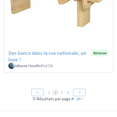
Des bancs dans la rue nationale, un
Retenue
luxe ?
Gilberte Chouffot
1
5
1
2
3
4
Résultats par page :
20