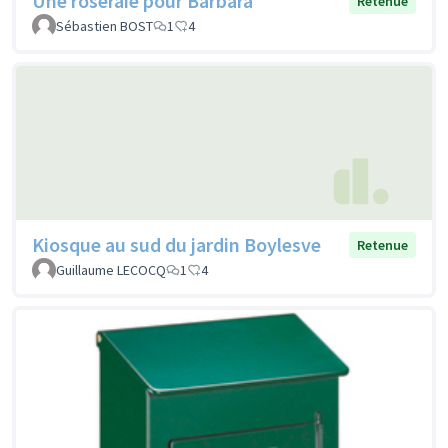
Une roseraie pour Barbara
Retenue
Sébastien BOST
1
4
Kiosque au sud du jardin Boylesve
Retenue
Guillaume LECOCQ
1
4