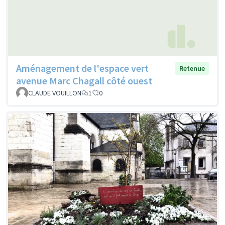
Aménagement de l'espace vert
Retenue
avenue Marc Chagall côté ouest
CLAUDE VOUILLON
1
0