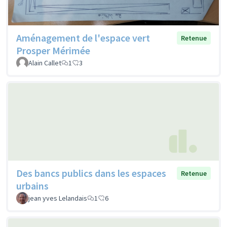
Aménagement de l'espace vert
Retenue
Prosper Mérimée
Alain Callet
1
3
Des bancs publics dans les espaces
Retenue
urbains
jean yves Lelandais
1
6