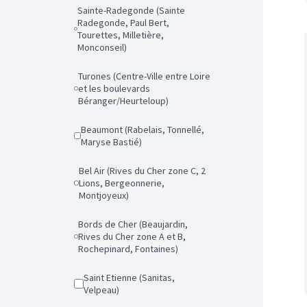
Sainte-Radegonde (Sainte
Radegonde, Paul Bert,
Tourettes, Milletière,
Monconseil)
Turones (Centre-Ville entre Loire
et les boulevards
Béranger/Heurteloup)
Beaumont (Rabelais, Tonnellé,
Maryse Bastié)
Bel Air (Rives du Cher zone C, 2
Lions, Bergeonnerie,
Montjoyeux)
Bords de Cher (Beaujardin,
Rives du Cher zone A et B,
Rochepinard, Fontaines)
Saint Etienne (Sanitas,
Velpeau)