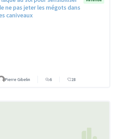
de ne pas jeter les mégots dans
les caniveaux
Pierre Gibelin
6
28