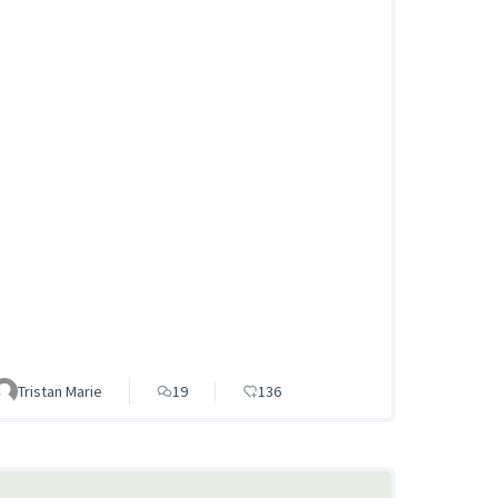
Tristan Marie
19
136