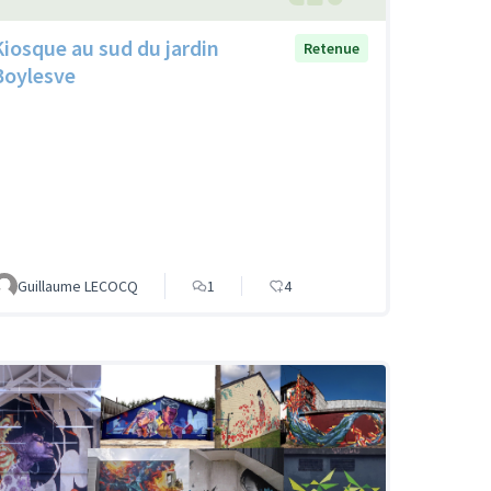
Kiosque au sud du jardin
Retenue
Boylesve
Guillaume LECOCQ
1
4