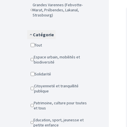
Grandes Varennes (Febvotte-
Marat, Prébendes, Lakanal,
Strasbourg)
Catégorie
Tout
Espace urbain, mobilités et
biodiversité
Solidarité
Citoyenneté et tranquillité
publique
Patrimoine, culture pour toutes
et tous
Education, sport, jeunesse et
petite enfance