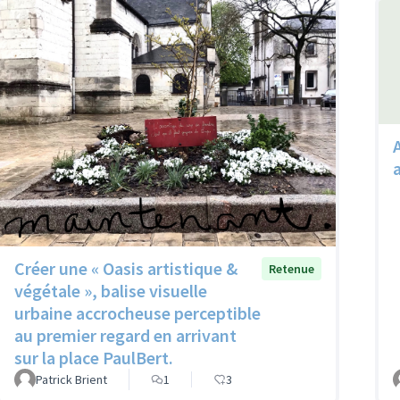
Créer une « Oasis artistique &
Retenue
végétale », balise visuelle
urbaine accrocheuse perceptible
au premier regard en arrivant
sur la place PaulBert.
Patrick Brient
1
3