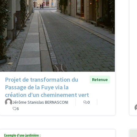
Projet de transformation du
Retenue
Passage de la Fuye via la
création d’un cheminement vert
Jérôme Stanislas BERNASCONI
0
6