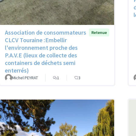
Association de consommateurs
Retenue
CLCV Touraine :Embellir
l'environnement proche des
P.A.V.E (lieux de collecte des
containers de déchets semi
enterrés)
Michel PEYRAT
1
3