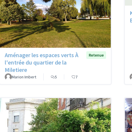
Aménager les espaces verts À
Retenue
l'entrée du quartier de la
Miletiere
Marion Imbert
5
7