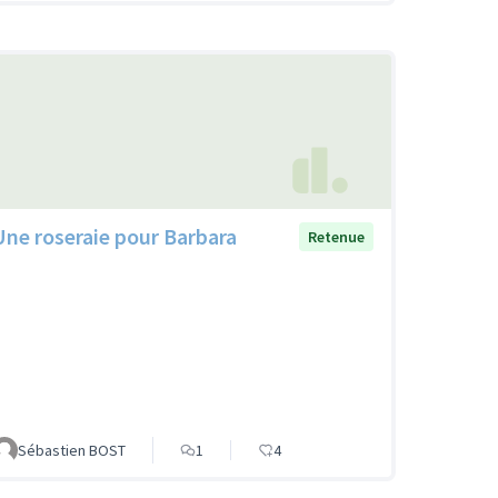
Une roseraie pour Barbara
Retenue
Sébastien BOST
1
4