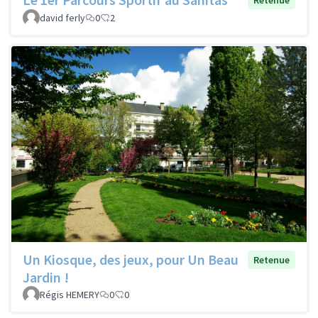
david ferly
0
2
Un Kiosque, des jeux, pour Un Beau
Retenue
Jardin !
Régis HEMERY
0
0