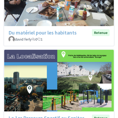
Du matériel pour les habitants
Retenue
david ferly
0
1
Le 1er Parcours Sportif au Sanitas
Retenue