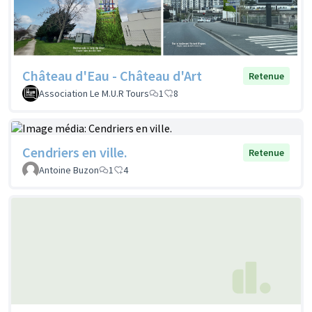
Château d'Eau - Château d'Art
Retenue
Association Le M.U.R Tours
1
8
Cendriers en ville.
Retenue
Antoine Buzon
1
4