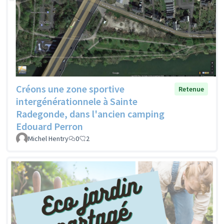
Créons une zone sportive
Retenue
intergénérationnele à Sainte
Radegonde, dans l'ancien camping
Edouard Perron
Michel Hentry
0
2