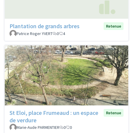
Plantation de grands arbres
Retenue
Patrice Roger YVERT
0
4
St Eloi, place Frumeaud : un espace
Retenue
de verdure
Marie-Aude PARMENTIER
0
0