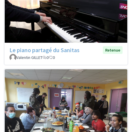
Le piano partagé du Sanitas
Retenue
Valentin GILLET
0
0