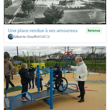
Une place rendue à ses amoureux
Retenue
Gilberte Chouffot
0
3