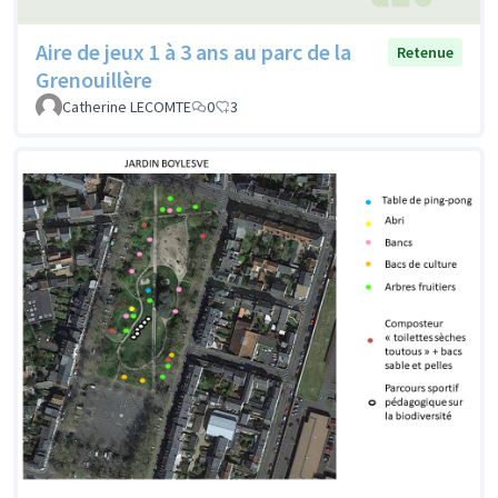
Aire de jeux 1 à 3 ans au parc de la
Retenue
Grenouillère
Catherine LECOMTE
0
3