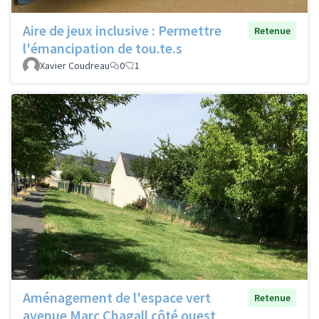
Aire de jeux inclusive : Permettre
Retenue
l'émancipation de tou.te.s
Xavier Coudreau
0
1
Aménagement de l'espace vert
Retenue
avenue Marc Chagall côté ouest