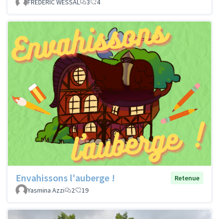
FREDERIC WESSAL
3
4
Envahissons l'auberge !
Retenue
Yasmina Azzi
2
19