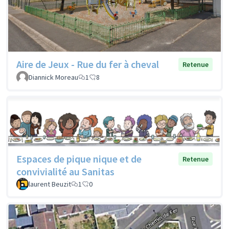
Aire de Jeux - Rue du fer à cheval
Retenue
Diannick Moreau
1
8
Espaces de pique nique et de
Retenue
convivialité au Sanitas
laurent Beuzit
1
0