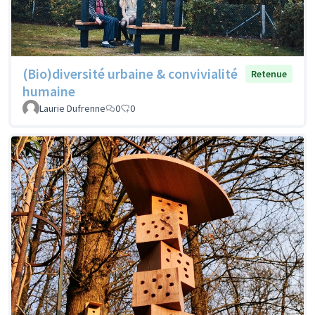
(Bio)diversité urbaine & convivialité
Retenue
humaine
Laurie Dufrenne
0
0