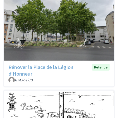
Rénover la Place de la Légion
Retenue
d’Honneur
A. M.
2
3