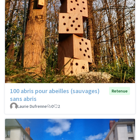
100 abris pour abeilles (sauvages)
Retenue
sans abris
Laurie Dufrenne
0
2