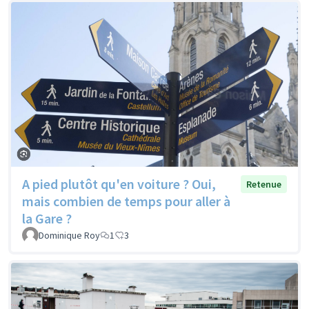
A pied plutôt qu'en voiture ? Oui,
Retenue
mais combien de temps pour aller à
la Gare ?
Dominique Roy
1
3