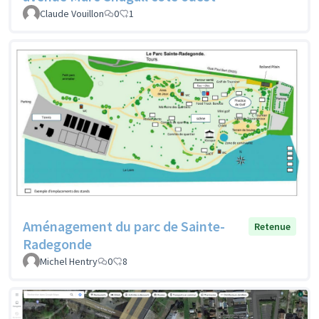
Claude Vouillon
0
1
Aménagement du parc de Sainte-
Retenue
Radegonde
Michel Hentry
0
8