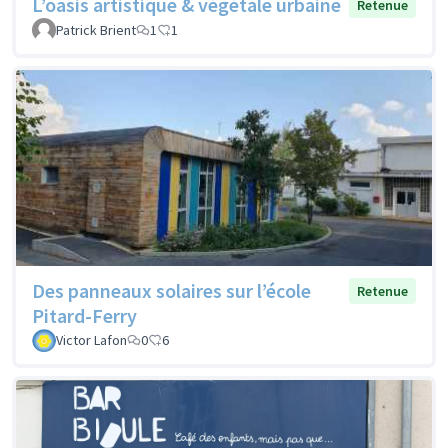
L’oasis artistique & végétale urbaine
Retenue
Patrick Brient
1
1
Des panneaux solaires sur l’école
Retenue
Pitard-Ferry
Victor Lafon
0
6