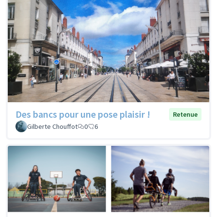
Des bancs pour une pose plaisir !
Retenue
Gilberte Chouffot
0
6