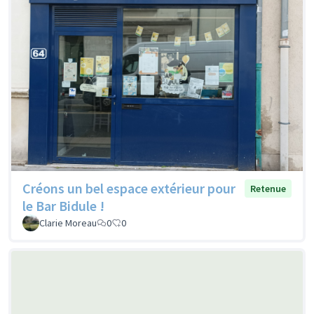
Créons un bel espace extérieur pour
Retenue
le Bar Bidule !
Clarie Moreau
0
0