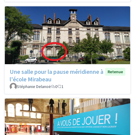
Une salle pour la pause méridienne à
Retenue
l'école Mirabeau
Stéphanie Delanoë
0
1