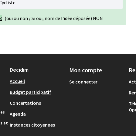
 Cycliste
3
: (oui ou non / Si oui, nom de l'idée déposée) NON
Decidim
Mon compte
Re
Accueil
Se connecter
Act
Budget participatif
Re
Concertations
Tél
Op
les
Agenda
s et
Instances citoyennes