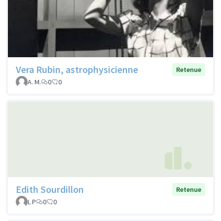
Vera Rubin, astrophysicienne
Retenue
A. M.
0
0
Edith Sourdillon
Retenue
L P
0
0