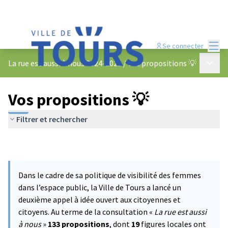
Menu
Se connecter
Menu p
La rue est aussi à nous 2024-2025
/
Vos propositions 💡
Vos propositions 💡
Filtrer et rechercher
Dans le cadre de sa politique de visibilité des femmes
dans l’espace public, la Ville de Tours a lancé un
deuxième appel à idée ouvert aux citoyennes et
citoyens. Au terme de la consultation «
La rue est aussi
à nous
»
133 propositions
, dont
19
figures locales ont