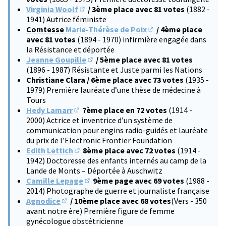
Virginia Woolf
/ 3ème place avec 81 votes
(1882 -
(S'ouvre dans un nouvel onglet)
1941) Autrice féministe
Comtesse
Marie-Thérèse de Poix
/ 4ème place
(S'ouvre dans un nouve
avec 81 votes
(1894 - 1970) infirmière engagée dans
la Résistance et déportée
Jeanne Goupille
/ 5ème place avec 81 votes
(S'ouvre dans un nouvel onglet)
(1896 - 1987) Résistante et Juste parmi les Nations
Christiane Clara / 6ème place avec 73 votes
(1935 -
1979) Première lauréate d’une thèse de médecine à
Tours
Hedy Lamarr
7ème place en 72 votes
(1914 -
(S'ouvre dans un nouvel onglet)
2000) Actrice et inventrice d’un système de
communication pour engins radio-guidés et lauréate
du prix de l’Electronic Frontier Foundation
Edith Lettich
8ème place avec 72 votes
(1914 -
(S'ouvre dans un nouvel onglet)
1942) Doctoresse des enfants internés au camp de la
Lande de Monts – Déportée à Auschwitz
Camille Lepage
9ème page avec 69 votes
(1988 -
(S'ouvre dans un nouvel onglet)
2014) Photographe de guerre et journaliste française
Agnodice
/ 10ème place avec 68 votes
(Vers - 350
(S'ouvre dans un nouvel onglet)
avant notre ère) Première figure de femme
gynécologue obstétricienne