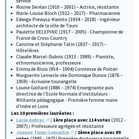
service
Rosine Deréan (1910 – 2001) – Actrice, résistante
Marie-Louise Bloch (1922 – 2017) - Pharmacienne
Edwige Prewysz-Kwinto (1934 – 2018) - Ingénieur
architecte de la ville de Tours
Paulette DELEPINE (1917 – 2005) - Championne de
France de Cross Country
Caroline et Stéphanie Tatin (1837 – 1917) –
Hôtelières
Claudie Marcel-Dubois (1913 - 1989) – Pianiste,
ethnomusicienne, professeure
Emma de Blois (954 – 1004) Comtesse de Poitier
Marguerite Lemesle née Dominique Dunois (1876 –
1959) - écrivaine tourangelle
Louise Gaillard (1886 – 1974) Enseignante puis
directrice de l'Ecole Normale d'instituteurs -
Militante pédagogique - Première femme maire
d'Indre et Loire
Les 10 premières lauréates :
Lucie Aubrac
/
1ère place avec 114 votes
(1912 -
(S'ouvre dans un nouvel onglet)
2007) / Professeure agrégée et résistante
Jeanne Tixier-Lemaitre
/
2ème place avec 89
(S'ouvre dans un nouvel onglet)
votes
(1885 - 1975) Première doctoresse tourangelle