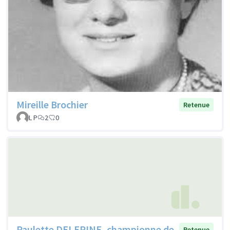
Mireille Brochier
Retenue
L P
2
0
Paulette DELEPINE, championne de
Retenue