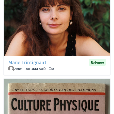
Marie Trintignant
Retenue
Anne FOULONNEAU
0
0