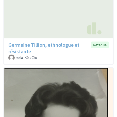
Germaine Tillion, ethnologue et
Retenue
résistante
Paola P
2
0