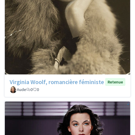
Virginia Woolf, romancière féministe
Retenue
Aude
0
0