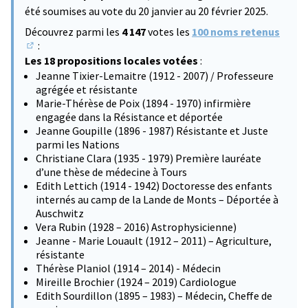
été soumises au vote du 20 janvier au 20 février 2025.
Découvrez parmi les
4 147
votes les
100 noms retenus
:
(S'ouvre dans un nouvel onglet)
Les 18 propositions locales votées
:
Jeanne Tixier-Lemaitre (1912 - 2007) / Professeure
agrégée et résistante
Marie-Thérèse de Poix (1894 - 1970) infirmière
engagée dans la Résistance et déportée
Jeanne Goupille (1896 - 1987) Résistante et Juste
parmi les Nations
Christiane Clara (1935 - 1979) Première lauréate
d’une thèse de médecine à Tours
Edith Lettich (1914 - 1942) Doctoresse des enfants
internés au camp de la Lande de Monts – Déportée à
Auschwitz
Vera Rubin (1928 – 2016) Astrophysicienne)
Jeanne - Marie Louault (1912 – 2011) – Agriculture,
résistante
Thérèse Planiol (1914 – 2014) - Médecin
Mireille Brochier (1924 – 2019) Cardiologue
Edith Sourdillon (1895 – 1983) – Médecin, Cheffe de