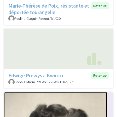
Marie-Thérèse de Poix, résistante et
Retenue
déportée tourangelle
Pauline Claquin-Reboul
1
0
Edwige Prewysz-Kwinto
Retenue
Sophie Marie PREWYSZ-KWINTO
5
1