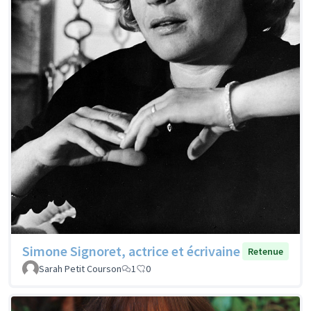
Simone Signoret, actrice et écrivaine
Retenue
Sarah Petit Courson
1
0