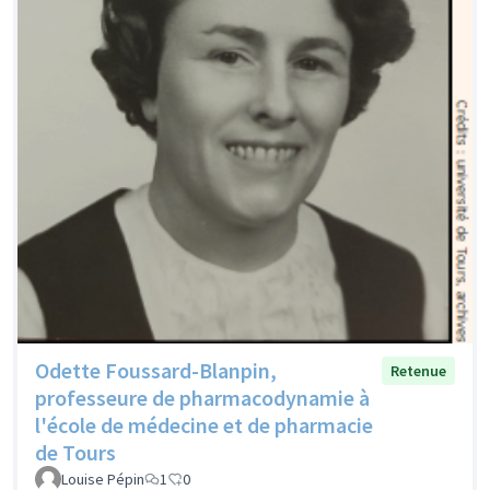
Odette Foussard-Blanpin,
Retenue
professeure de pharmacodynamie à
l'école de médecine et de pharmacie
de Tours
Louise Pépin
1
0