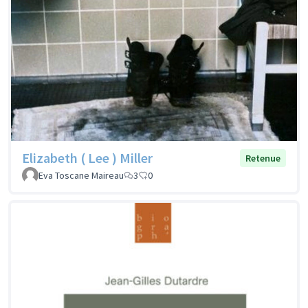
Elizabeth ( Lee ) Miller
Retenue
Eva Toscane Maireau
3
0