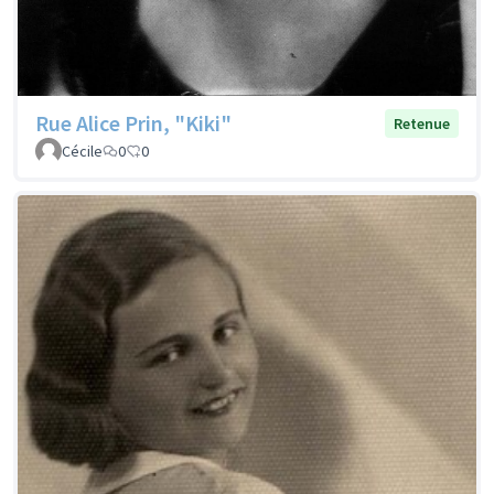
Rue Alice Prin, "Kiki"
Retenue
Cécile
0
0