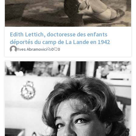
Edith Lettich, doctoresse des enfants
déportés du camp de La Lande en 1942
Yves Abramovici
0
0