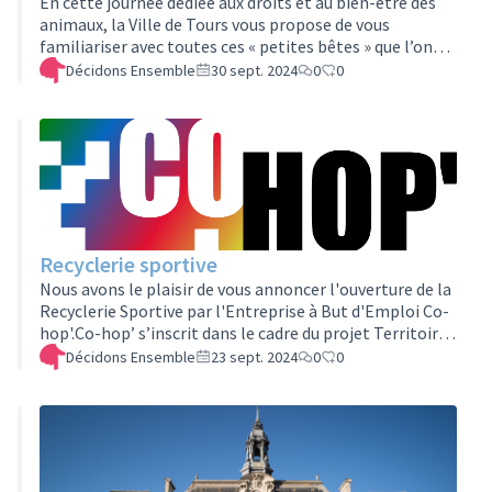
En cette journée dédiée aux droits et au bien-être des
animaux, la Ville de Tours vous propose de vous
familiariser avec toutes ces « petites bêtes » que l’on
croise en ville. Cette année, rendez-vous au Jardin
Décidons Ensemble
30 sept. 2024
0
0
Beaujardin, le dimanche 13 octobre 2024 de 11h à
17hNous ferons la part belle aux animaux urbains en
tout genre : que ce soit ceux que l’on désire et que l’on
accueille bien volontiers avec plaisir aussi bien que les
animaux moins désirables avec lesquels il faut vivre.Des
ateliers, anima…
Recyclerie sportive
Nous avons le plaisir de vous annoncer l'ouverture de la
Recyclerie Sportive par l'Entreprise à But d'Emploi Co-
hop'.Co-hop’ s’inscrit dans le cadre du projet Territoire
Zéro Chômeur de Longue Durée (TZCLD). Notre objectif
Décidons Ensemble
23 sept. 2024
0
0
: créer des emplois supplémentaires en promouvant
l’employabilité pour tous, notamment pour les
personnes privées durablement d’emploi.A travers la
Recyclerie Sportive nous travaillons à donner une
deuxième vie aux équipements sportifs et promouvoir
ainsi un mode de consommat…