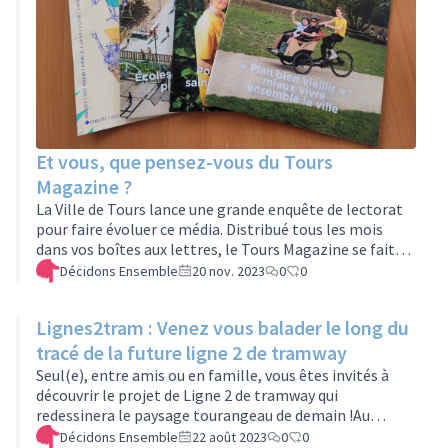
Et vous, que pensez-vous du Tours
Magazine ?
La Ville de Tours lance une grande enquête de lectorat
pour faire évoluer ce média. Distribué tous les mois
dans vos boîtes aux lettres, le Tours Magazine se fait
l'écho de l'actualité de Tours et relaie des informations
Décidons Ensemble
20 nov. 2023
0
0
utiles pour les Tourangelles et les Tourangeaux.Que
vous le lisiez ou non, votre avis nous intéresse, et doit
Lignes2tram : Venez vous balader le long du
nous permettre d'améliorer nos contenus.Vous pouvez
répondre à cette enquête en suivant le lien suivant :
tracé de la future ligne 2 de tramway
https://docs.google.com/.../1FAIpQLSdz.../viewform...Vous
Seul(e), entre amis ou en famille, vous êtes invités à
aure…
découvrir le projet de Ligne 2 de tramway qui
redessinera le paysage tourangeau de demain !Au
programme : découverte des principaux sites et
Décidons Ensemble
22 août 2023
0
0