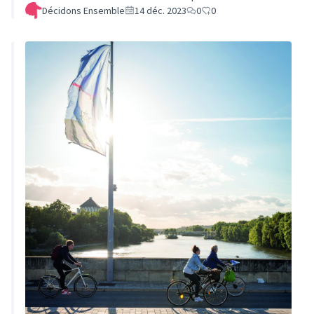
contributions qui ont été recueillies et analysées par le
Décidons Ensemble
14 déc. 2023
0
0
bureau d’études Artelia. Vous trouverez en pièce-jointe
la synthèse du diagnostic de ce plan d’apaisement par
territoire.