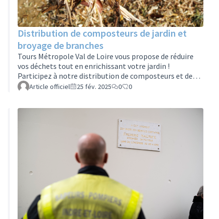
Distribution de composteurs de jardin et
broyage de branches
Tours Métropole Val de Loire vous propose de réduire
vos déchets tout en enrichissant votre jardin !
Participez à notre distribution de composteurs et de
broyage de branches.📅 Samedi 15 mars 2025🕒 9h à
Article officiel
25 fév. 2025
0
0
12h30📍 Place Velpeau à Tours🌿 Distribution de
composteurs individuels de jardin (400 litres) :•
Distribution gratuite de composteurs pour les
particuliers, habitants Tours, qui ont un jardin de plus
de 20m².• Document requis : Une quittance ou facture
EDF à votre nom pour obtenir votre composteur…