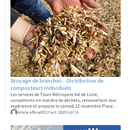
Michelet, rue Galpin Thiou, pour essayer une version
« haute ». Puis les participants remonteront la rue pour
aller voir une …
Broyage de branches - Distribution de
composteurs individuels
Les services de Tours Métropole Val de Loire,
compétents en matière de déchets, renouvellent leur
expérience et propose le samedi 22 novembre Place
Velpeau de 9h à 12h30: Distribution de composteurs
Article officiel
27 oct. 2025
0
0
individuels de jardin (400 litres) Distribution gratuite
Document requis: une quittance de loyer ou facture EDF
Stock limité à 100 unités Service de broyage de