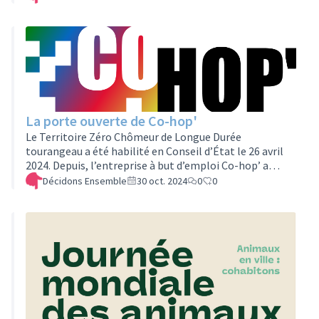
évènements sont l’aboutissement d’une mobilisation
de citoyens et d’acteurs partenaires. Plusieurs rendez-
vous seront organisés entre le 4 et le 7 novembre, pour
mettre en avant cette aventure si singulière. Le
réalisateur Yvan Pousset a suivi cette période
d'engagement, de réflexion, de doutes et …
La porte ouverte de Co-hop'
Le Territoire Zéro Chômeur de Longue Durée
tourangeau a été habilité en Conseil d’État le 26 avril
2024. Depuis, l’entreprise à but d’emploi Co-hop’ a
ouvert ses portes, le 1er juillet 2024. Ces deux
Décidons Ensemble
30 oct. 2024
0
0
évènements sont l’aboutissement d’une mobilisation
de citoyens et d’acteurs partenaires. Plusieurs rendez-
vous seront organisés entre le 4 et le 7 novembre, pour
mettre en avant cette aventure si singulière.Venez
visiter les premiers locaux de l'entreprise, rencontrer
ses salariés et découvrir ses …