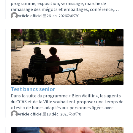
programme, exposition, vernissage, marche de
ramassage des mégots et emballages, conférence,
rencontres avec des associations...Retrouvez le
Article officiel
26 jan. 2026
0
0
programme en détails via ce lien.
Test bancs senior
Dans la suite du programme « Bien Vieillir », les agents
du CCAS et de la Ville souhaitent proposer une temps de
« test » de bancs adaptés aux personnes âgées avec
quelques seniors ce mardi 23 décembre à 11h.L’idée est
Article officiel
18 déc. 2025
0
0
de voir si les différentes hauteurs de ces nouveaux
mobiliers donnent satisfaction à nos ainés.Le point de
rendez-vous est prévu devant l’école élémentaire