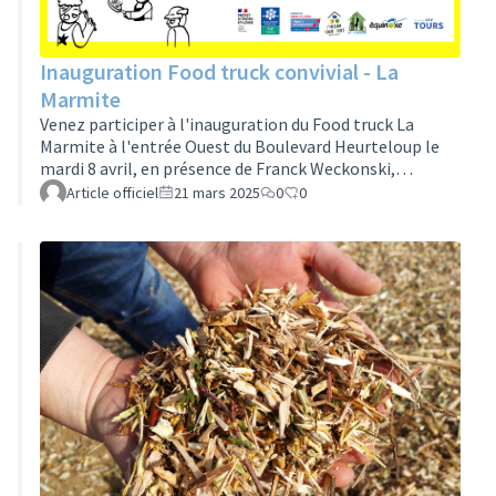
Inauguration Food truck convivial - La
Marmite
Venez participer à l'inauguration du Food truck La
Marmite à l'entrée Ouest du Boulevard Heurteloup le
mardi 8 avril, en présence de Franck Weckonski,
président de la Ligue de l'enseignement d'Indre-et-
Article officiel
21 mars 2025
0
0
Loire, Emmanuel Denis Maire de Tours, Thomas
Campeaux préfet d'Indre-et-Loire, Élisabeth Malis
directrice de la CAF Touraine. 12h30 : Discours et
présentation du projet Foodtruck La Marmite - Geste
inaugural et photo officielle 12h45 : Prise de commande
du menu du jour (Plat + dessert végétarien, l…