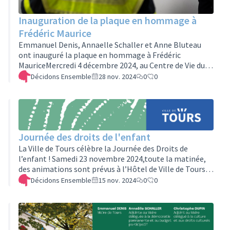
Inauguration de la plaque en hommage à
Frédéric Maurice
Emmanuel Denis, Annaelle Schaller et Anne Bluteau
ont inauguré la plaque en hommage à Frédéric
MauriceMercredi 4 décembre 2024, au Centre de Vie du
Sanitas, 10 place neuve.En présence de la famille de
Décidons Ensemble
28 nov. 2024
0
0
Frédéric Maurice, pompier volontaire décédé en service
le 20 avril 1991.Les membres de l'Assemblée de Tours
Centre-Est sont mobilisés depuis longtemps pour la
réalisation de cette plaque et son positionnement sur
le bâtiment du Centre de Vie du Sanitas.
Journée des droits de l'enfant
La Ville de Tours célèbre la Journée des Droits de
l’enfant ! Samedi 23 novembre 2024,toute la matinée,
des animations sont prévus à l’Hôtel de Ville de Tours
pour aider vos enfants à mieux comprendre le monde
Décidons Ensemble
15 nov. 2024
0
0
d’aujourd’hui et de demain : casques de réalité virtuelle ;
plateau radio ; photomaton ; blind test avec la
Charcuterie musicale ;yoga ; escape game… C’est
gratuit et ouvert à toutes et tous !De nombreuses