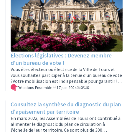
Élections législatives : Devenez membre
d'un bureau de vote !
Vous êtes électeur ou électrice de la Ville de Tours et
vous souhaitez participer à la tenue d’un bureau de vote
?Votre mobilisation est indispensable pour garantir le
bon déroulement du scrutin. La Ville de Tours recherche
Décidons Ensemble
17 juin 2024
0
0
ainsi dans l’urgence tous les électeurs et électrices
disponibles les 30 juin et 7 juillet prêts à se porter
Consultez la synthèse du diagnostic du plan
volontaire.Si vous êtes disponibles le 30 juin et/ou le 7
juillet, inscrivez-vous via le formulaire disponible en
d'apaisement par territoire
cliquant iciPour tout
En mars 2023, les Assemblées de Tours ont contribué à
renseignement :2024elections@vi…
alimenter le diagnostic du plan de circulation à
l’échelle de leur territoire. Ce sont plus de 300