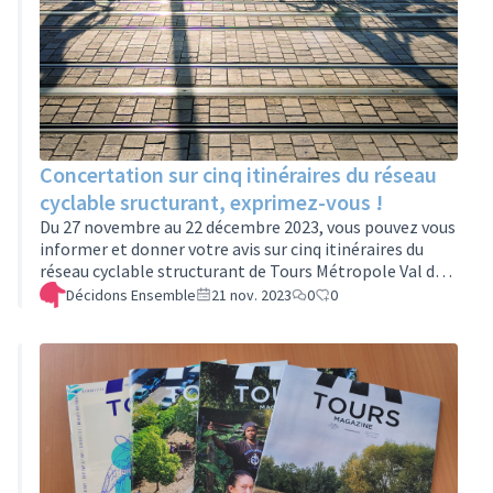
Concertation sur cinq itinéraires du réseau
cyclable sructurant, exprimez-vous !
Du 27 novembre au 22 décembre 2023, vous pouvez vous
informer et donner votre avis sur cinq itinéraires du
réseau cyclable structurant de Tours Métropole Val de
Loire. Tou(te)s les habitant(es) des communes de la
Décidons Ensemble
21 nov. 2023
0
0
métropole sont concerné(e)s par ce projet majeur pour
les déplacements au quotidien. Le réseau cyclable
structurant est un projet majeur qui ambitionne
d’accélérer les changements de comportements, en
particulier pour les trajets domicile-travail. Cinq de ses
itinéraires font aujourd’…