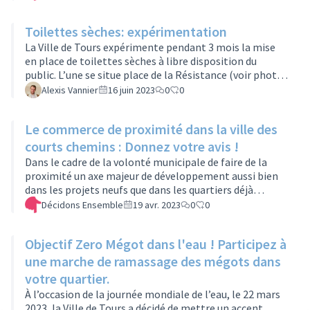
équipements desservis, interconnexion avec la ligne A,
des temps conviviaux et des activités ludiques pour
Toilettes sèches: expérimentation
petits et grands.10 ans après le succès de la ligne A, le
projet Lignes2tram s’inscrit dans la continuité de la
La Ville de Tours expérimente pendant 3 mois la mise
stratégie de mobilité de Tours Métropole.Deux balades
en place de toilettes sèches à libre disposition du
à pied, qui s’adressent à tous…
public. L’une se situe place de la Résistance (voir photo
en PJ), tandis que l’autre a été placée quartier Colbert,
Alexis Vannier
16 juin 2023
0
0
proche de l’espace vert Prosper Mérimée.Ces toilettes
sèches sont d’ores et déjà opérationnelles avec un bac
Le commerce de proximité dans la ville des
pour la sciure et des rouleaux de papier toilette.
Concernant l’entretien et la vidange, ils s’effectuent les
courts chemins : Donnez votre avis !
lundis, mercredis et vendredis. Une enquête de
Dans le cadre de la volonté municipale de faire de la
satisfaction…
proximité un axe majeur de développement aussi bien
dans les projets neufs que dans les quartiers déjà
constitués, un état des lieux est mené, depuis août
Décidons Ensemble
19 avr. 2023
0
0
2022. Objectif : la situation du commerce dit « de
proximité » à l’échelle de la ville et plus précisément au
Objectif Zero Mégot dans l'eau ! Participez à
sein de ses 28 secteurs définis comme « pôles de
proximité », édifiés comme tels, pour la plupart, il y a
une marche de ramassage des mégots dans
plus d’une cinquantaine d’années.Pour réaliser cet état
votre quartier.
des lieux, la métho…
À l’occasion de la journée mondiale de l’eau, le 22 mars
2023, la Ville de Tours a décidé de mettre un accent