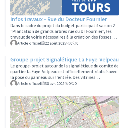
branches Apportez vos branches (diamètre inférieur à 7
cm, longueur standard) Apportez un contenant et
votre pelle pour repartir avec votre broyat Se …
Infos travaux - Rue du Docteur Fournier
Dans le cadre du projet du budget participatif saison 2
"Plantation de grands arbres rue du Dr Fournier", les
travaux de voirie nécessaires à la création des fosses de
plantation d'arbres débuteront le10 septembre 2025
Article officiel
22 août 2025
0
0
pour une durée d'environ 3 semainesLe stationnement
et la circulation peuvent être impcatés durant cette
Groupe-projet Signalétique La Fuye-Velpeau
période.Nous vous prions de bien vouloir nous excuser
pour la gêne occasionnée.Vous retrouver ici le lien vers
Le groupe-projet autour de la signalétique du comité de
le projet en cours de réalisation.
quartier la Fuye-Velpeau est officiellement réalisé avec
la pose du panneau sur l'entrée. Des vitrines
d'information avaient également été accrochées aux
Article officiel
30 avr. 2025
0
0
murs du comité en janvier 2024.