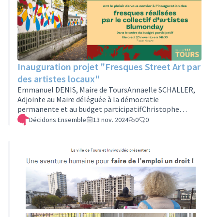
associations seront également présentes pour vous
présenter leurs actions :biblioth…
Inauguration projet "Fresques Street Art par
des artistes locaux"
Emmanuel DENIS, Maire de ToursAnnaelle SCHALLER,
Adjointe au Maire déléguée à la démocratie
permanente et au budget participatifChristophe
DUPIN, Adjoint au Maire délégué à la culture et aux
Décidons Ensemble
13 nov. 2024
0
0
droits culturelsOnt le plaisir de vous convier à
l’inauguration desFresques réalisées par le collectif
d’artistes BlumondayDans le cadre du budget
participatifMercredi 20 novembre 2024 à 14h30Place
Neuve à Tours