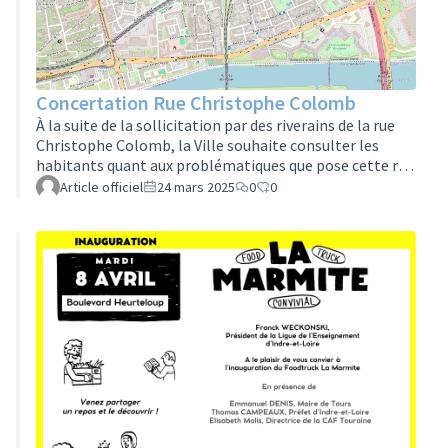
Concertation Rue Christophe Colomb
À la suite de la sollicitation par des riverains de la rue
Christophe Colomb, la Ville souhaite consulter les
habitants quant aux problématiques que pose cette rue
et les éventuelles solutions à y apporter. En effet, la rue
Article officiel
24 mars 2025
0
0
Christophe Colomb est empruntée par les
automobilistes afin d'éviter l'avenue Grammont et la
rue Édouard Vaillant, ce qui peut entrainer une
circulation inadaptée à cette voie.La concertation aura
lieu le mardi 22 avril à 18h30. Si vous souhaitez y
participer, envoyez un mess…