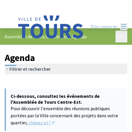
Menu
Se connecter
Menu p
Assemblée de Tours Centre-Est
/
Agenda
Agenda
Filtrer et rechercher
Passer la carte
Leaflet
|
©
OpenStreetMap
contributors
L'élément suivant est une carte qui présente les éléments de cet
+
Ci-dessous, consultez les événements de
−
l'Assemblée de Tours Centre-Est.
Pour découvrir l'ensemble des réunions publiques
portées par la Ville concernant des projets dans votre
quartier,
cliquez ici !
(S'ouvre dans un nouvel onglet)