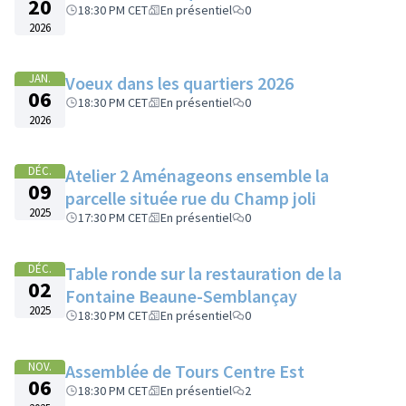
20
18:30 PM CET
En présentiel
0
2026
JAN.
Voeux dans les quartiers 2026
06
18:30 PM CET
En présentiel
0
2026
DÉC.
Atelier 2 Aménageons ensemble la
09
parcelle située rue du Champ joli
2025
17:30 PM CET
En présentiel
0
DÉC.
Table ronde sur la restauration de la
02
Fontaine Beaune-Semblançay
2025
18:30 PM CET
En présentiel
0
NOV.
Assemblée de Tours Centre Est
06
18:30 PM CET
En présentiel
2