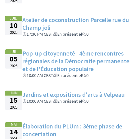
2025
JUIL.
Atelier de coconstruction Parcelle rue du
10
Champ joli
2025
17:30 PM CEST
En présentiel
0
JUIL.
Pop-up citoyenneté : 4ème rencontres
05
régionales de la Démocratie permanente
2025
et de l'Éducation populaire
10:00 AM CEST
En présentiel
0
JUIN
Jardins et expositions d'arts à Velpeau
15
10:00 AM CEST
En présentiel
0
2025
MAI
Élaboration du PLUm : 3ème phase de
14
concertation
2025