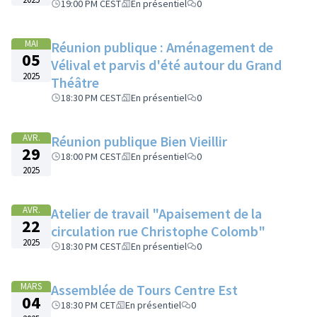
19:00 PM CEST
En présentiel
0
MAI
Réunion publique : Aménagement de
05
Vélival et parvis d'été autour du Grand
2025
Théâtre
18:30 PM CEST
En présentiel
0
AVR.
Réunion publique Bien Vieillir
29
18:00 PM CEST
En présentiel
0
2025
AVR.
Atelier de travail "Apaisement de la
22
circulation rue Christophe Colomb"
2025
18:30 PM CEST
En présentiel
0
MARS
Assemblée de Tours Centre Est
04
18:30 PM CET
En présentiel
0