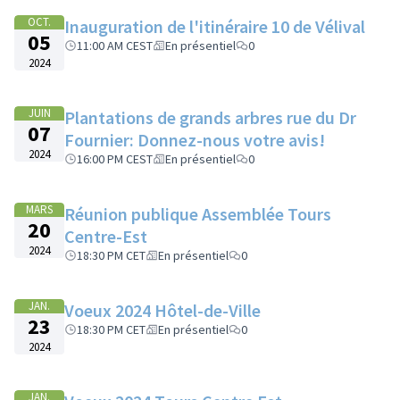
OCT.
Inauguration de l'itinéraire 10 de Vélival
05
11:00 AM CEST
En présentiel
0
2024
JUIN
Plantations de grands arbres rue du Dr
07
Fournier: Donnez-nous votre avis!
2024
16:00 PM CEST
En présentiel
0
MARS
Réunion publique Assemblée Tours
20
Centre-Est
2024
18:30 PM CET
En présentiel
0
JAN.
Voeux 2024 Hôtel-de-Ville
23
18:30 PM CET
En présentiel
0
2024
JAN.