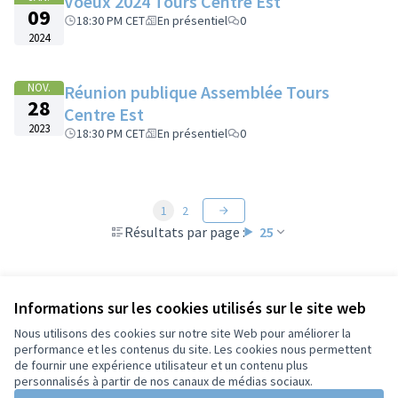
Voeux 2024 Tours Centre Est
09
18:30 PM CET
En présentiel
0
2024
NOV.
Réunion publique Assemblée Tours
28
Centre Est
2023
18:30 PM CET
En présentiel
0
1
2
Résultats par page :
25
Informations sur les cookies utilisés sur le site web
Voir toutes les rencontres annulées
Nous utilisons des cookies sur notre site Web pour améliorer la
performance et les contenus du site. Les cookies nous permettent
de fournir une expérience utilisateur et un contenu plus
Conditions d'utilisation
personnalisés à partir de nos canaux de médias sociaux.
Paramètres des cookies