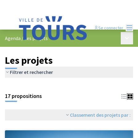
Menu
Se connecter
Menu p
Agenda
/
Les projets
Les projets
Filtrer et rechercher
Passer la carte
Leaflet
|
©
OpenStreetMap
contributors
L'élément suivant est une carte qui présente les éléments de cet
+
17 propositions
−
Classement des projets par :