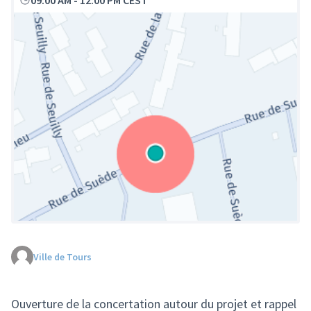
09:00 AM
-
12:00 PM CEST
Ville de Tours
(Lien externe)
Ouverture de la concertation autour du projet et rappel