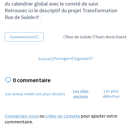
du calendrier global avec le comité de suivi.
Retrouvez ici le descriptif du
projet Transformation
Rue de Suède
.
(S'ouvre dans un nouvel onglet)
Commentaire
Rue de Suède
Tours Nord-Ouest
Filtrer les résultats de la catégorie : 
Filtrer les résultats p
Partager
Signaler
Suivre
0 commentaire
Les plus
Les plus
Les mieux notés
Les plus récents
anciens
débattus
Connectez-vous
ou
créez un compte
pour ajouter votre
commentaire.