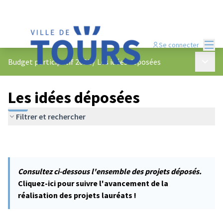
Menu
Se connecter
Menu p
Budget participatif 2022
/
Les idées déposées
Les idées déposées
Filtrer et rechercher
Consultez ci-dessous l'ensemble des projets déposés.
Cliquez-ici pour suivre l'avancement de la
réalisation des projets lauréats !