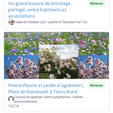
Un grand espace de bricolage
Retenue
partagé, entre habitants et
associations
Collectif L'Atelier 216 - LowTech Touraine
0
19
Prairie fleurie et jardin d'agrément,
Retenue
Place Archambault à Tours Nord
Conseil de quartier Saint-Symphorien - Atelier
environnement
2
8