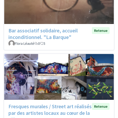
Bar associatif solidaire, accueil
Retenue
inconditionnel. "La Barque"
Flora Léauté
0
5
Fresques murales / Street art réalisés
Retenue
par des artistes locaux au cœur de la