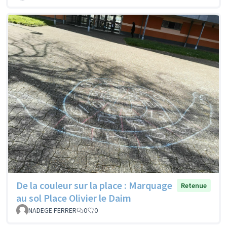
De la couleur sur la place : Marquage
Retenue
au sol Place Olivier le Daim
NADEGE FERRER
0
0