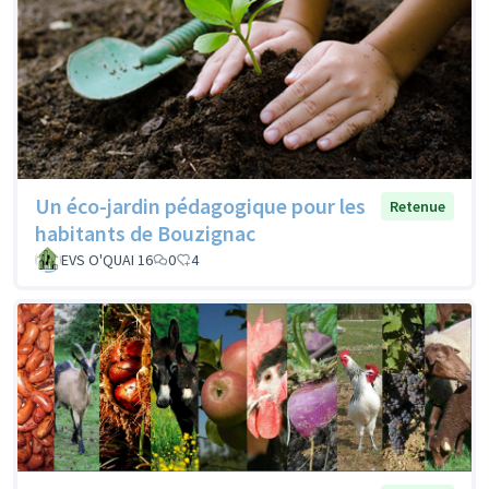
Un éco-jardin pédagogique pour les
Retenue
habitants de Bouzignac
EVS O'QUAI 16
0
4