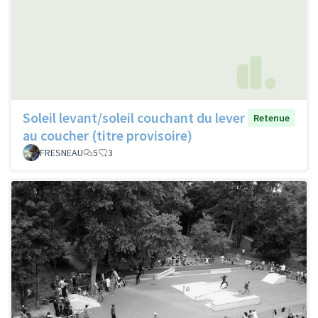
Soleil levant/soleil couchant du lever
Retenue
au coucher (titre provisoire)
FRESNEAU
5
3