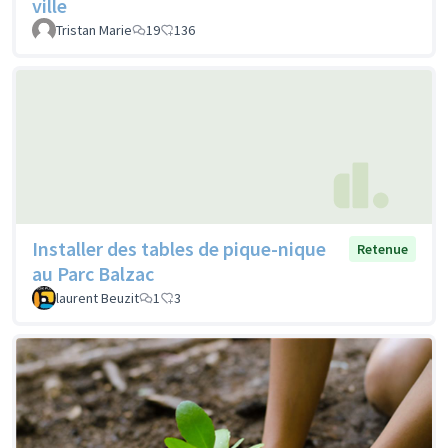
ville
Tristan Marie
19
136
Installer des tables de pique-nique
Retenue
au Parc Balzac
laurent Beuzit
1
3