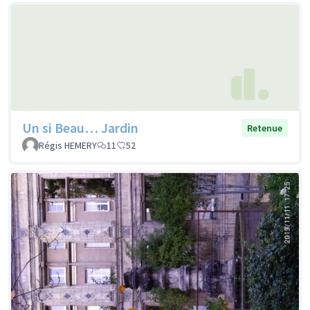
Un si Beau… Jardin
Retenue
Régis HEMERY
11
52