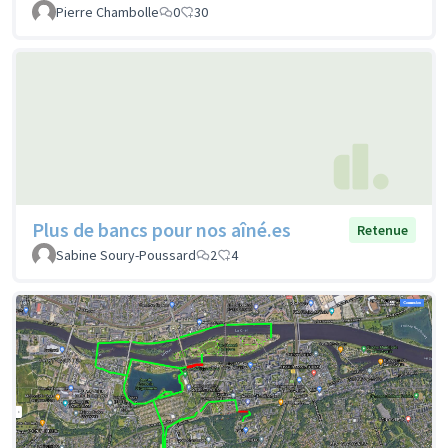
Pierre Chambolle
0
30
Plus de bancs pour nos aîné.es
Retenue
Sabine Soury-Poussard
2
4