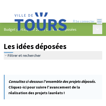
Menu
Se connecter
Menu p
Budget participatif 2022
/
Les idées déposées
Les idées déposées
Filtrer et rechercher
Consultez ci-dessous l'ensemble des projets déposés.
Cliquez-ici pour suivre l'avancement de la
réalisation des projets lauréats !