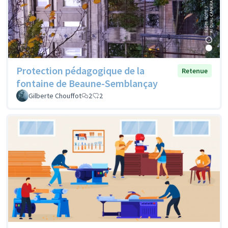
Protection pédagogique de la
Retenue
fontaine de Beaune-Semblançay
Gilberte Chouffot
2
2