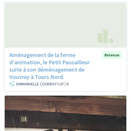
Aménagement de la ferme
Retenue
d'animation, le Petit Pausailleur
suite à son déménagement de
Vouvray à Tours Nord.
EMMANUELLE COUDRAY
0
6