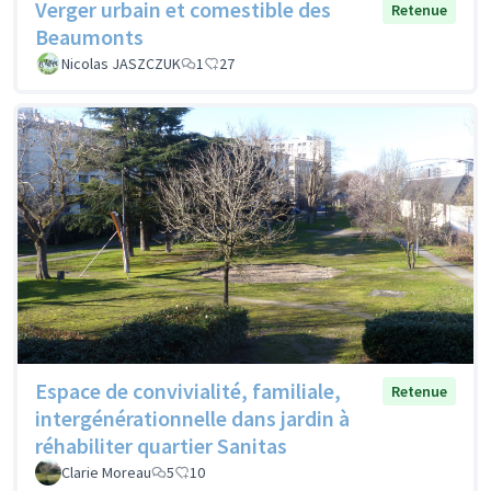
Verger urbain et comestible des
Retenue
Beaumonts
Nicolas JASZCZUK
1
27
Espace de convivialité, familiale,
Retenue
intergénérationnelle dans jardin à
réhabiliter quartier Sanitas
Clarie Moreau
5
10