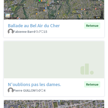
Ballade au Bel Air du Cher
Retenue
Fabienne Barré
7
15
N'oublions pas les dames.
Retenue
Pierre GUILLON
0
4