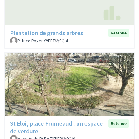
Plantation de grands arbres
Retenue
Patrice Roger YVERT
0
4
St Eloi, place Frumeaud : un espace
Retenue
de verdure
Marie-Aude PARMENTIER
0
0