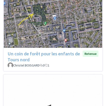
Un coin de forêt pour les enfants de
Retenue
Tours nord
Christel BOISGARD
0
1