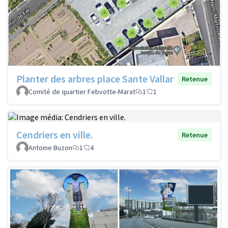
Planter des arbres place Sante Vallar
Retenue
Comité de quartier Febvotte-Marat
1
1
Cendriers en ville.
Retenue
Antoine Buzon
1
4