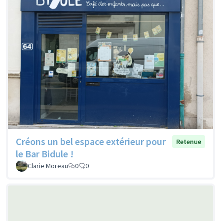
Créons un bel espace extérieur pour
Retenue
le Bar Bidule !
Clarie Moreau
0
0