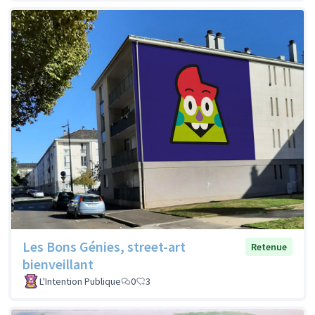
Les Bons Génies, street-art
Retenue
bienveillant
L'Intention Publique
0
3