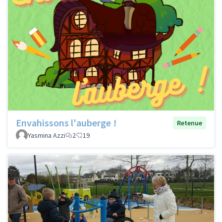
Envahissons l'auberge !
Retenue
Yasmina Azzi
2
19