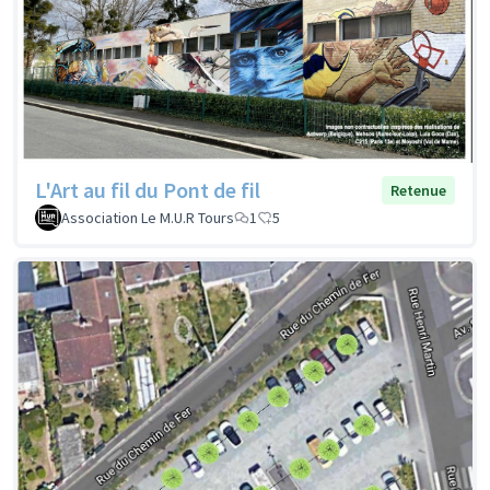
L'Art au fil du Pont de fil
Retenue
Association Le M.U.R Tours
1
5