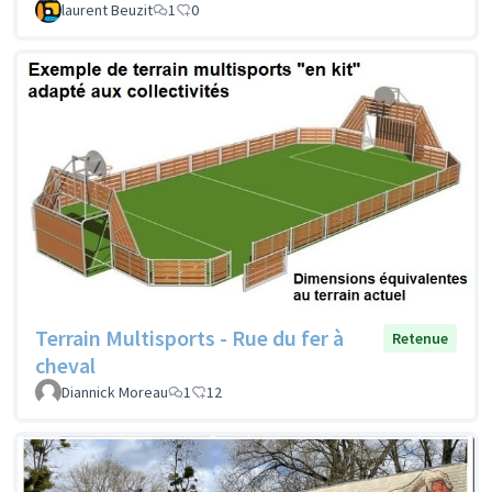
laurent Beuzit
1
0
Terrain Multisports - Rue du fer à
Retenue
cheval
Diannick Moreau
1
12