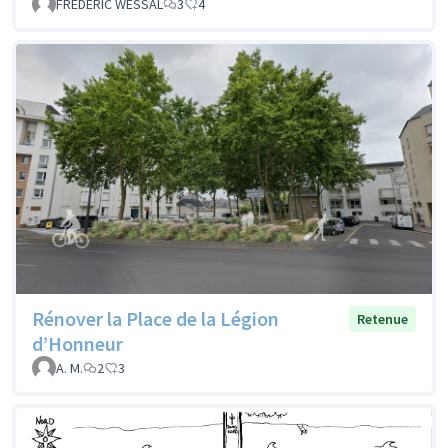
FREDERIC WESSAL
3
4
Rénover la Place de la Légion
Retenue
d’Honneur
A. M.
2
3