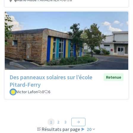
Des panneaux solaires sur l’école
Retenue
Pitard-Ferry
Victor Lafon
0
6
1
2
3
Résultats par page :
20