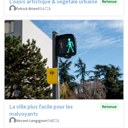
L’oasis artistique & végétale urbaine
Retenue
Patrick Brient
1
1
La ville plus facile pour les
Retenue
malvoyants
Vincent Lengignon
0
1