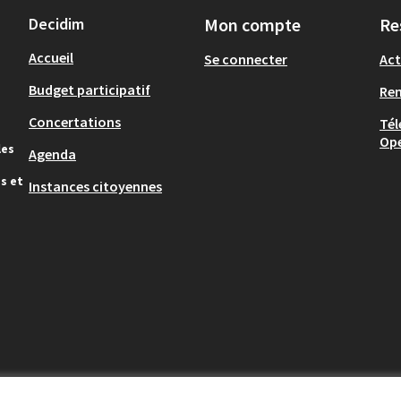
Decidim
Mon compte
Re
Accueil
Se connecter
Act
Budget participatif
Re
Concertations
Tél
Op
les
Agenda
s et
Instances citoyennes