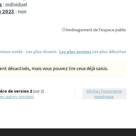
s
: individuel
u 2023
: non
Aménagement de l'espace public
Filtrer les résultats de la catégorie : A
 mieux notés
Les plus récents
Les plus anciens
Les plus débattus
 désactivés, mais vous pouvez lire ceux déjà saisis.
ro de version 2
(sur 2)
Vérifiez l'empreinte
r les autres versions
numérique