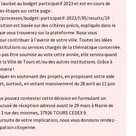
é lauréat au budget participatif 2023 et est en cours de
les étapes sur cette page :
/processes/budget-participatif-2023/f/95/results/19
ition est basée sur des critères précis, expliqués dans le
que vous trouverez sur la plateforme. Nous vous
ur contribuer à l'avenir de votre ville. Toutes les idées
stitutions ou services chargés de la thématique concernée.
a pas être soumise au vote cette année, elle servira quand
la Ville de Tours et/ou des autres institutions. Grâce à
novera !
iquer en soutenant des projets, en proposant votre aide
et, surtout, en votant massivement du 28 avril au 11 juin
us pouvez contester cette décision en formulant un
accusé de réception adressé avant le 29 mars à Mairie de
 à 3 rue des minimes, 37926 TOURS CEDEX 9.
ursuite de votre implication, nous vous donnons rendez-
ipation citoyenne.