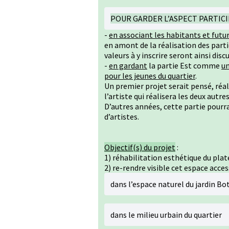
POUR GARDER L’ASPECT PARTICI
-
en associant les habitants et futu
en amont de la réalisation des part
valeurs à y inscrire seront ainsi disc
-
en gardant
la partie Est comme
un
pour les jeunes du quartier
.
Un premier projet serait pensé, réal
l’artiste qui réalisera les deux autres
D’autres années, cette partie pourra
d’artistes.
Objectif(s) du projet
:
1) réhabilitation esthétique du plat
2) re-rendre visible cet espace acces
dans l’espace naturel du jardin Bo
dans le milieu urbain du quartier