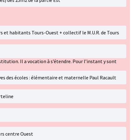
es) des 25m2 de la partie Est
ers et habitants Tours-Ouest + collectif le M.U.R. de Tours
stitution. Il a vocation à s’étendre. Pour l’instant y sont
ves des écoles : élémentaire et maternelle Paul Racault
rteline
urs centre Ouest