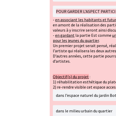
POUR GARDER L’ASPECT PARTICI
-
en associant les habitants et futu
en amont de la réalisation des part
valeurs à y inscrire seront ainsi disc
-
en gardant
la partie Est comme
un
pour les jeunes du quartier
.
Un premier projet serait pensé, réal
l’artiste qui réalisera les deux autres
D’autres années, cette partie pourra
d’artistes.
Objectif(s) du projet
:
1) réhabilitation esthétique du plat
2) re-rendre visible cet espace acces
dans l’espace naturel du jardin Bo
dans le milieu urbain du quartier