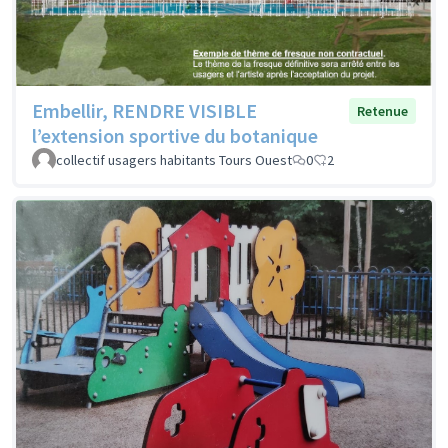
Embellir, RENDRE VISIBLE
Retenue
l’extension sportive du botanique
collectif usagers habitants Tours Ouest
0
2