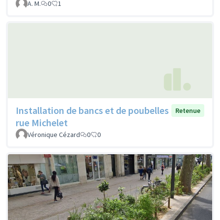
A. M.
0
1
Installation de bancs et de poubelles
Retenue
rue Michelet
Véronique Cézard
0
0