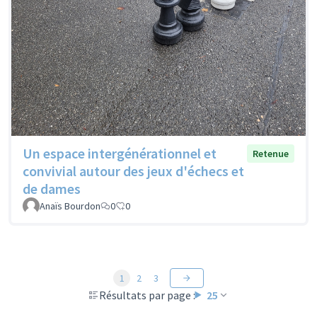
Un espace intergénérationnel et
Retenue
convivial autour des jeux d'échecs et
de dames
Anaïs Bourdon
0
0
1
2
3
Résultats par page :
25