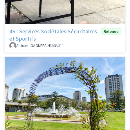
4S : Services Sociétales Sécuritaires
Retenue
et Sportifs
Antoine GAGNEPAIN
3
11