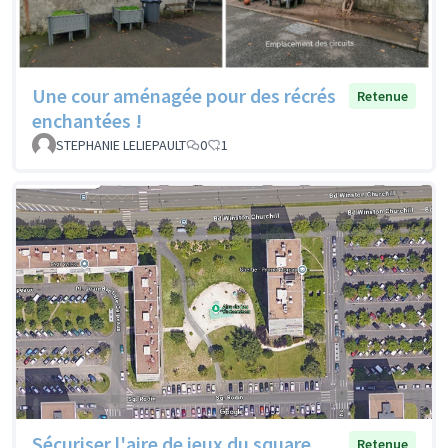
Une cour aménagée pour des récrés
Retenue
enchantées !
STEPHANIE LELIEPAULT
0
1
Sécuriser l'aire de jeux du square
Retenue