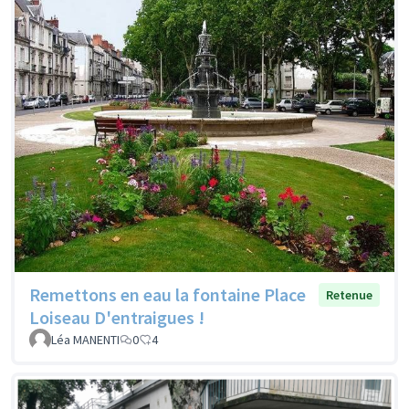
Remettons en eau la fontaine Place
Retenue
Loiseau D'entraigues !
Léa MANENTI
0
4