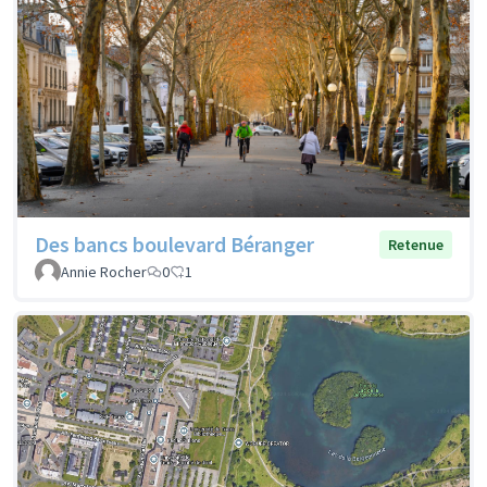
Des bancs boulevard Béranger
Retenue
Annie Rocher
0
1