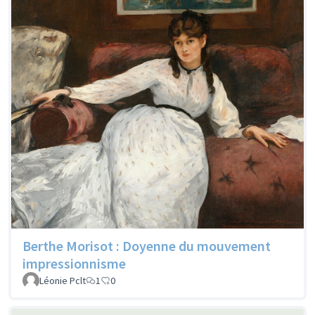
Berthe Morisot : Doyenne du mouvement
impressionnisme
Léonie Pclt
1
0