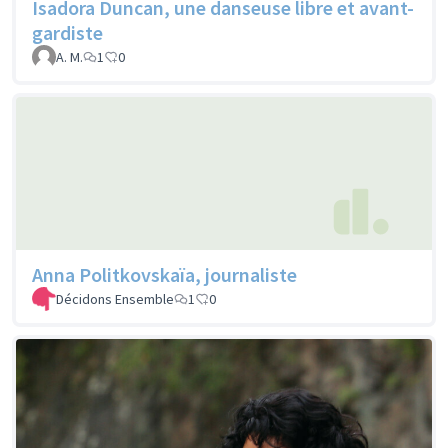
Isadora Duncan, une danseuse libre et avant-
gardiste
A. M.
1
0
Anna Politkovskaïa, journaliste
Décidons Ensemble
1
0