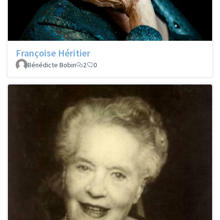
Françoise Héritier
Bénédicte Bobin
2
0