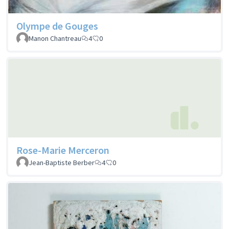
Olympe de Gouges
Manon Chantreau
4
0
Rose-Marie Merceron
Jean-Baptiste Berber
4
0