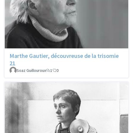
Marthe Gautier, découvreuse de la trisomie
21
Soaz Guillouroux
1
0