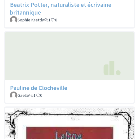
Beatrix Potter, naturaliste et écrivaine
britannique
Sophie Krettly
1
0
Pauline de Clocheville
Gaelle
1
0