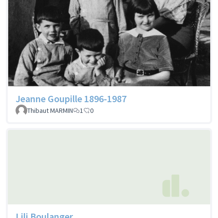
Jeanne Goupille 1896-1987
Thibaut MARMIN
1
0
Lili Boulanger