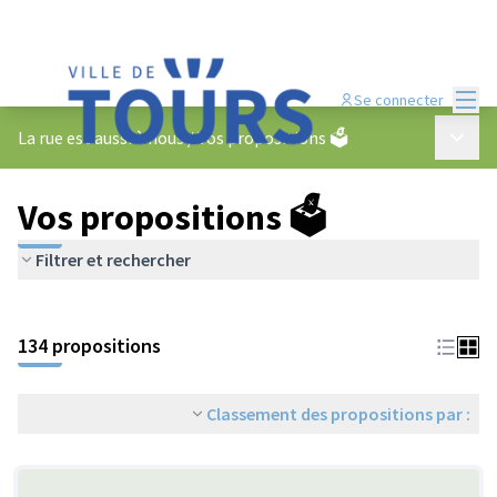
Menu
Se connecter
Menu p
La rue est aussi à nous
/
Vos propositions 🗳️
Vos propositions 🗳️
Filtrer et rechercher
134 propositions
Classement des propositions par :