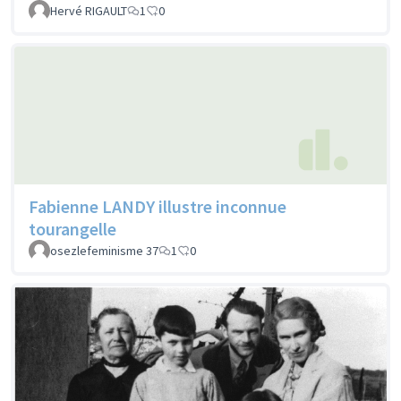
Hervé RIGAULT
1
0
Fabienne LANDY illustre inconnue
tourangelle
osezlefeminisme 37
1
0