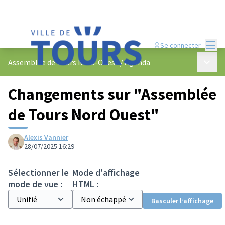
Menu
Se connecter
Menu p
Assemblée de Tours Nord-Ouest
/
Agenda
Changements sur "Assemblée
de Tours Nord Ouest"
Alexis Vannier
28/07/2025 16:29
Sélectionner le
Mode d'affichage
mode de vue :
HTML :
Basculer l’affichage