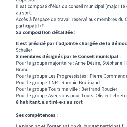
Il est composé d’élus du conseil municipal (majorité 
au sort.
Accès à l'espace de travail réservé aux membres du 
participatif
(S'ouvre dans un nouvel onglet)
Sa composition détaillée
:
Il est présidé par l’adjointe chargée de la dém
Schaller
8 membres désignés par le Conseil municipal :
Pour le groupe majoritaire : Anne Désiré, Stéphane
Brand
Pour le groupe Les Progressistes : Pierre Command
Pour le groupe TNR : Romain Brutinaud
Pour le groupe Tours ma ville : Bertrand Rouzier
Pour le groupe Avec vous pour Tours: Olivier Lebre
8 habitant.e.s tiré·e·s au sort
Ses compétences :
Le planning et l’organisation du budget participatif