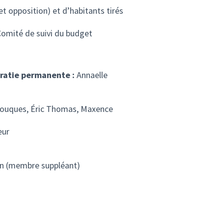
et opposition) et d’habitants tirés
Comité de suivi du budget
ocratie permanente :
Annaelle
 Houques, Éric Thomas, Maxence
eur
ton (membre suppléant)