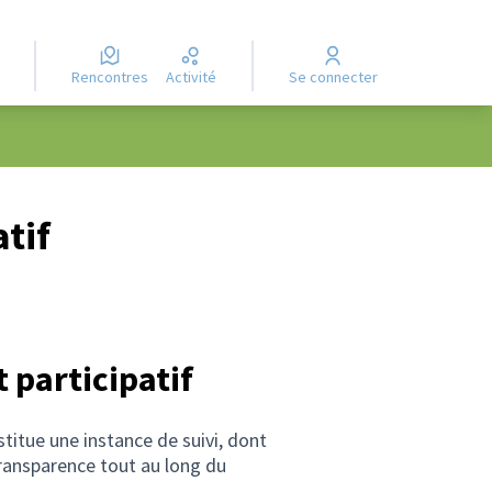
Rencontres
Activité
Se connecter
tif
 participatif
stitue une instance de suivi, dont
uvre dans un nouvel onglet)
transparence tout au long du